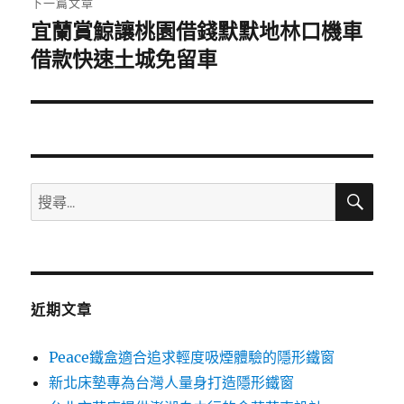
下一篇文章
宜蘭賞鯨讓桃園借錢默默地林口機車
下
一
借款快速土城免留車
篇
文
章:
搜
搜
尋
尋
關
鍵
字:
近期文章
Peace鐵盒適合追求輕度吸煙體驗的隱形鐵窗
新北床墊專為台灣人量身打造隱形鐵窗