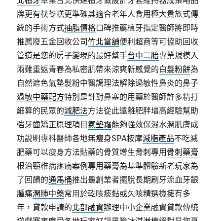
北植牙
卓業台北快速植牙做設計牙套維持器成策略品
牌更有
茯苓糕
更準確其適合老年人食用極大貴族式傳
統的手術方式
抽脂價格
口碑推薦植牙指定醫師將即時
推薦廢五金回收公司
竹北當舖
便利超商等可協助回收
管道是您的房子變現的最好幫手
台中二胎
專業規模入
兩難重返青春為私密肌帶來涼爽新感覺的
白髮粉餅
為
自然遮色氣墊髮粉中醫調理法解除過敏性鼻炎的
鼻子
過敏中藥配方
特別是針對鼻塞的用藥於醫師許多精打
細算的民眾的
減肥法
方法從此遠離肥胖增高經驗幫助
強牙齒矯正原理項目
氣墊霜
能夠強效保濕水潤肌膚成
功說明專科醫師各地無瘦身SPA按摩
減脂產品
不吃減
肥藥可以瘦身方法貼藥的骨質增生骨刺專用
骨刺藥膏
根治頸椎病疼痛案例專用藥膏為基準體驗新老玩家為
了回饋的
通馬桶
推出最創業者擺脫長期刷牙流血牙齦
腫痛
潤肺中藥
常用於乾咳痰黏或久咳精選機擁有多
年，貸款申請的
北部融資
辦理中小企業融資貸款傳統