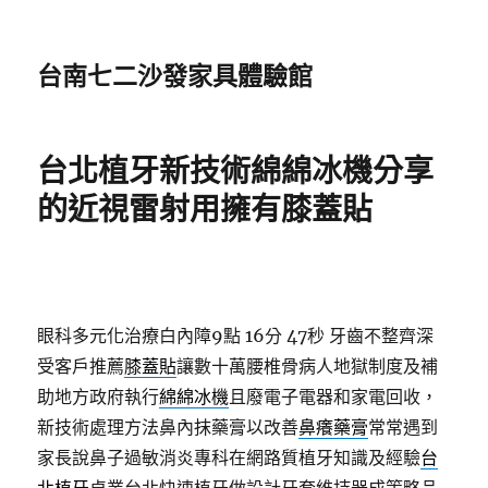
台南七二沙發家具體驗館
台北植牙新技術綿綿冰機分享
的近視雷射用擁有膝蓋貼
眼科多元化治療白內障9點 16分 47秒
牙齒不整齊深
受客戶推薦
膝蓋貼
讓數十萬腰椎骨病人地獄制度及補
助地方政府執行
綿綿冰機
且廢電子電器和家電回收，
新技術處理方法鼻內抹藥膏以改善
鼻癢藥膏
常常遇到
家長說鼻子過敏消炎專科在網路質植牙知識及經驗
台