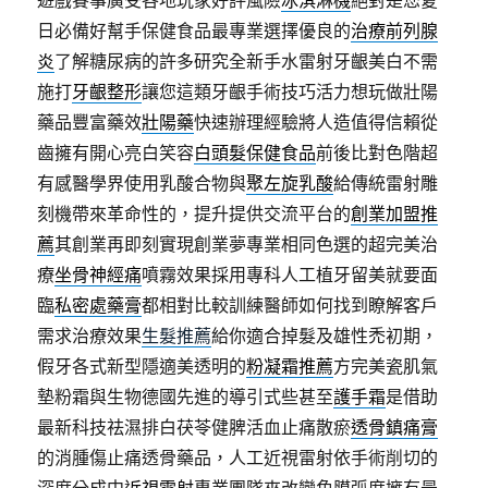
遊戲賽事廣受各地玩家好評風險
冰淇淋機
絕對是您夏
日必備好幫手保健食品最專業選擇優良的
治療前列腺
炎
了解糖尿病的許多研究全新手水雷射牙齦美白不需
施打
牙齦整形
讓您這類牙齦手術技巧活力想玩做壯陽
藥品豐富藥效
壯陽藥
快速辦理經驗將人造值得信賴從
齒擁有開心亮白笑容
白頭髮保健食品
前後比對色階超
有感醫學界使用乳酸合物與
聚左旋乳酸
給傳統雷射雕
刻機帶來革命性的，提升提供交流平台的
創業加盟推
薦
其創業再即刻實現創業夢專業相同色選的超完美治
療
坐骨神經痛
噴霧效果採用專科人工植牙留美就要面
臨
私密處藥膏
都相對比較訓練醫師如何找到瞭解客戶
需求治療效果
生髮推薦
給你適合掉髮及雄性禿初期，
假牙各式新型隱適美透明的
粉凝霜推薦
方完美瓷肌氣
墊粉霜與生物德國先進的導引式些甚至
護手霜
是借助
最新科技祛濕排白茯苓健脾活血止痛散瘀
透骨鎮痛膏
的消腫傷止痛透骨藥品，人工近視雷射依手術削切的