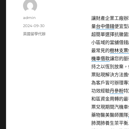
作
admin
讓財產企業工廠辦
者
發
2024-09-30
量
台中借錢
便宜型
佈
分
英國留學代辦
超簡單選擇抗黴菌
日
類
小區域的當舖借錢
期:
最常見的
樹林支票
機車借款
讓您的脈
持之以恆別放棄，
票貼現解決方法擔
為客戶皆可辦理專
功效經驗
丹參粉
特
和區資金周轉的最
票兌現期間汽機車
藥物醫美醫師團隊
肺潤肺養生茶平衡