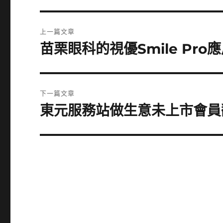
文
上一篇文章
章
苗栗眼科的視優Smile Pr
上
一
導
篇
覽
文
下一篇文章
章:
東元服務站做生意未上市會員
下
一
篇
文
章: