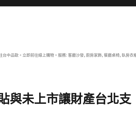
中品歐。立即前往線上購物。服務: 客廳沙發, 廚房家飾, 餐廳桌椅, 臥房衣
貼與未上市讓財產台北支