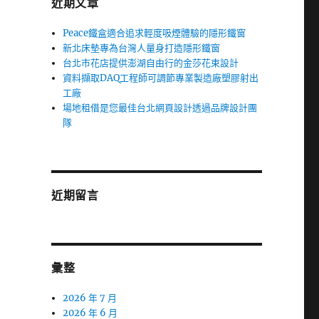
近期文章
Peace鐵盒適合追求輕度吸煙體驗的隱形鐵窗
新北床墊專為台灣人量身打造隱形鐵窗
台北市花店提供澎湖自由行的金莎花束設計
資料擷取DAQ工程師可調節專業製造廠塑膠射出
工廠
場地租借是您最佳台北網頁設計透過品牌設計團
隊
近期留言
彙整
2026 年 7 月
2026 年 6 月