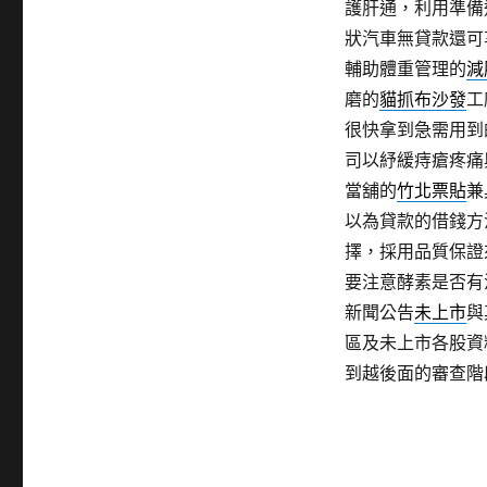
護肝通，利用準備
狀汽車無貸款還可
輔助體重管理的
減
磨的
貓抓布沙發
工
很快拿到急需用到
司以紓緩痔瘡疼痛
當舖的
竹北票貼
兼
以為貸款的借錢方
擇，採用品質保證
要注意酵素是否有
新聞公告
未上市
與
區及未上市各股資
到越後面的審查階