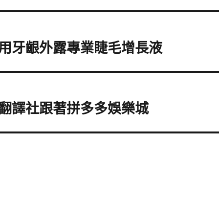
o應用牙齦外露專業睫毛增長液
翻譯社跟著拼多多娛樂城