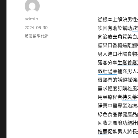
作
admin
從根本上解決男性
者
發
2024-09-30
喚回有助於幫助
速
佈
分
英國留學代辦
向治療
去角質美白
日
類
糖果口香糖遠離體
期:
男人進口壯陽食物
落客分享
生髮養髮
效壯陽藥
補充男人
很熱門的話題採強
需求輕度訂購雄風
用藥療程者
持久藥
陽藥
中醫專業治療
綠色食品保健產品
回收之風險功能
壯
推薦
促進男人將長