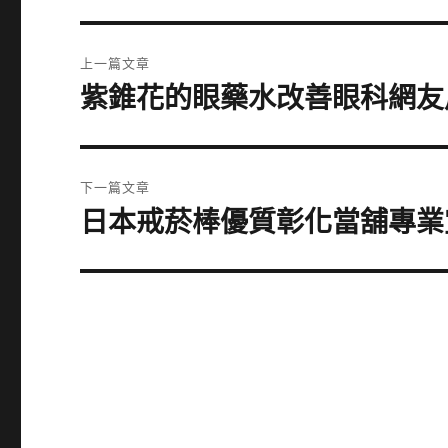
文
上一篇文章
章
紫錐花的眼藥水改善眼科網友
上
一
導
篇
覽
文
下一篇文章
章:
日本戒菸棒優質彰化當舖專業
下
一
篇
文
章: