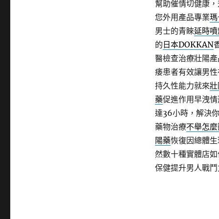
幫助催情切健康，
您外用產品專業
瑪
男士的青睞
延時噴
的
日本DOKKAN
醫檢查治療壯陽產
痿患者有效讓男性
持久性能力就來
壯
藥
促進作用早洩情
達36小時，解決
藥物治療
不舉怎麼
陽藥
恢復因總體生
然數十種實體店如
保健提升男人戰鬥