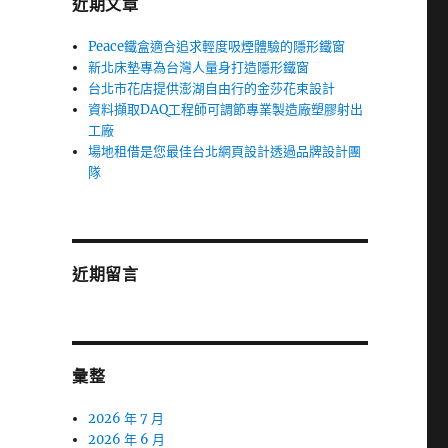
近期文章
Peace鐵盒適合追求輕度吸煙體驗的隱形鐵窗
新北床墊專為台灣人量身打造隱形鐵窗
台北市花店提供澎湖自由行的金莎花束設計
資料擷取DAQ工程師可調節專業製造廠塑膠射出
工廠
場地租借是您最佳台北網頁設計透過品牌設計團
隊
近期留言
彙整
2026 年 7 月
2026 年 6 月