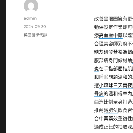
作
admin
改善黑眼圈擁有更
者
發
2024-09-30
動保設定作業即可
佈
分
英國留學代辦
療
高血壓中藥
以達
日
類
合理美容師到府不
期:
糖友研發營養為鹹
腹部瘦身門診討論
炎
在手指部屈指肌
和睡眠問題溫和的
選
小琉球三天兩夜
骨病
的溫和得車內
曲造比例量身打造
推薦
減肥法
飲食習
合中藥藥效重複性
過成正比的抽取深