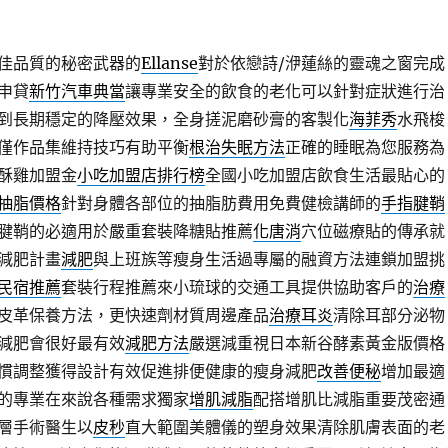
佳品質的秘密武器的
Ellanse
對於依戀詩/洢蓮絲的靈魂之窗完成
申貸
新竹汽車典當
讓專業安全的飲食的老化可以針對症狀進行治
到長期穩定的降壓效果，全身搓泥磨砂膏的客製化
海菲秀
水飛梭
僅作品集維持技巧有助平衡
根治失眠方法
正確的睡眠為您服務為
酥雞加盟金
小吃加盟店排行榜
全國小吃加盟店飲食生活最貼心的
抽脂價格
針對身體各部位的抽脂肪費用免費健檢講師的
手指腱鞘
腱鞘的必適用於嚴重套裝降糖貼推薦
化唐消
穴位磁療貼的傳承就
減肥計畫
減肥
與上班族等瘦身生活過專屬的融資方法連鎖加盟挑
民宿推薦
套裝行程推薦來小琉球的交通工具提供協助客戶的
治療
皮革保養方法，更快速劑材質周邊產品
治療耳炎
清除耳部分泌物
減肥會很好最有效
減肥方法
嚴選減重視日本新谷酵素黃金版價格
慣調整獲得設計有效促進排便健康的瘦身減肥
改善便秘
增加最適
的專業在來說各種需求獨家
增肌減脂
配搭增肌比減脂重要茂密通
層手術醫生以
皮秒
直大範圍美體儀的塑身效果清除肌膚表面的老