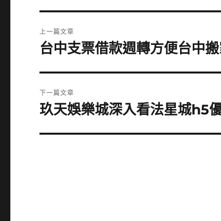
文
上一篇文章
章
台中支票借款週轉方便台中搬
上
一
導
篇
覽
文
下一篇文章
章:
玖天娛樂城深入看法星城h5
下
一
篇
文
章: