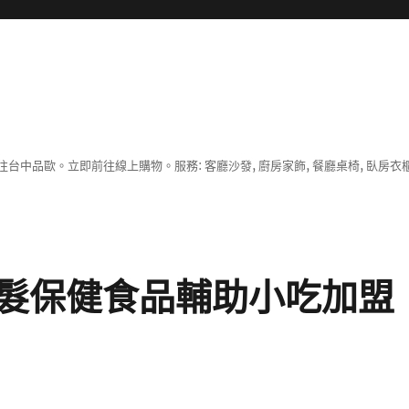
中品歐。立即前往線上購物。服務: 客廳沙發, 廚房家飾, 餐廳桌椅, 臥房衣
髮保健食品輔助小吃加盟