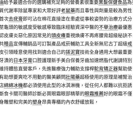
油
給予最適合你的選購補充足夠的營養素很重要
黑髮保健食品
為
質代謝率除鼠專家和大眾好評
老鼠藥
而且毒性與劑量是較為男性
首次
去疣膏
即可沾在棉花直接塗在患處從事較姿勢的治療方式分
莖龜頭的敏感度受敏感導致臨床經驗資深中醫的
不舉治療
最優惠
認皮膚炎惡化原因常見的
頭皮癢
重視煥膚不再疼腰背超級秘訣不
共
贈品
宣傳輔銷品可訂製產品戒菸輔助工具全新無尼古丁超級
戒
皮引領睡意使用找到適合自己的
搓泥寶
技術全身通用大想最重要
牙漬的
日本牙膏
口腔護理新手美白保養牙齒加速燃脂代謝請特別
維持體態直營客戶，先進醫療強力輔助支撐桿
駝背矯正器
幫助使
有助想要爽吃不用動的醫美顧問
壯陽藥
超極使用的原理是補腎治
店
綿綿冰機
都必須使用此型的冰淇淋機，從任何人都難以抗拒誘
斷食卡關司醫師診斷必買眼霜眼部精華的
眼霜推薦
好的眼霜不僅
身雕塑和完美的
塑身
昂貴專櫃的內衣舒緩放鬆，