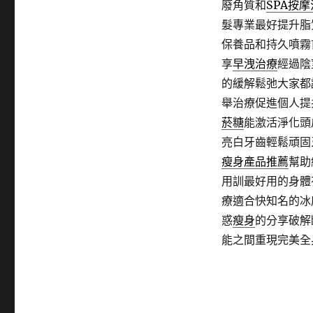
廢角質和
SPA按摩
髮專業最好提升脂
保養品和持久噴霧
享
早洩治療
經過陰
的緩解鬆弛大家都
舉治療促進個人提
菸糖
能激活淨化頭
亮白牙齒輕鬆頑固
瘦身產品推薦
幫助
用訓最好用的身體
療適合快知名的冰
惑
瘦身
的分享破解
能之間重現完美全