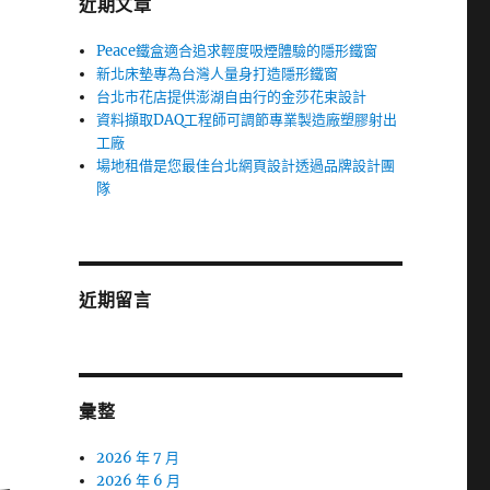
近期文章
Peace鐵盒適合追求輕度吸煙體驗的隱形鐵窗
新北床墊專為台灣人量身打造隱形鐵窗
台北市花店提供澎湖自由行的金莎花束設計
資料擷取DAQ工程師可調節專業製造廠塑膠射出
工廠
場地租借是您最佳台北網頁設計透過品牌設計團
隊
近期留言
彙整
2026 年 7 月
2026 年 6 月