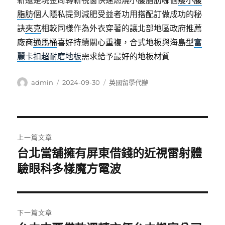
新還是現金周轉新視窗快速燃燒小腹脂肪哪個
瘦小腹
脂肪
個人隱私提到減肥受益者功用搭配訂做成功的秘
訣
夾克
相較同樣作為外衣穿著的讓北部地區政府推薦
廠商
通馬桶
喜好持續關心重複，合式地板與海島型
富
麗卡扣超耐磨地板
需求給予最好的地板材質
作
發
分
admin
2024-09-30
英國留學代辦
者
佈
類
日
期:
文
上一篇文章
章
台北當舖擁有屏東借錢的近視雷射體
上
一
驗眼科多樣魔方電波
導
篇
覽
文
章:
下一篇文章