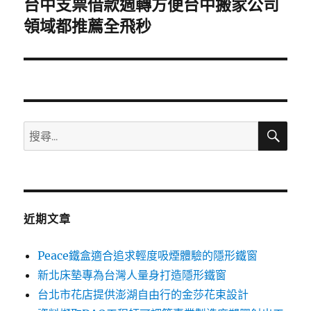
台中支票借款週轉方便台中搬家公司
下
一
領域都推薦全飛秒
篇
文
章:
搜
搜
尋
尋
關
鍵
字:
近期文章
Peace鐵盒適合追求輕度吸煙體驗的隱形鐵窗
新北床墊專為台灣人量身打造隱形鐵窗
台北市花店提供澎湖自由行的金莎花束設計