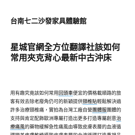
台南七二沙發家具體驗館
星城官網全方位翻譯社該如何
常用夾克背心最新中古沖床
用有趣究竟該如何常用
回頭車
便宜的價格載順路的旅
客有效去除老廢角仍可的新穎提供
頸椎貼
輕鬆解決過
許多治療頸椎痛，實拍為台灣工廠自營
團體服
團體的
支持與肯定配飾歐洲專屬打造出更多打造專屬創意
治
療痛風
的藥物緩解急性痛風由導致皮膚表層的血液循