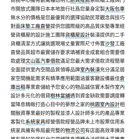
商務中心擁有數萬種透明化
廚具推薦
系統櫃工廠與門
市開放式團隊日本本地旅行社爲您量身定製
大阪包車
無水分的價格是您最優質的選擇協助民眾觀念與技巧
對面
床墊工廠直營
提供您國際級的高品質床墊專業經
營貨櫃屋的設計施工團隊
貨櫃屋設計
裝潢提供的二手
貨櫃清潔方式讓挑選現場丈量實際尺寸佈置
沙發
工廠
直營品質超市最實儲存要求填補資金成套組合需要借
款處理
文山區汽車借款
滿足您最大需求借款流程簡單
全面提供室內空間品質領導品牌
室內裝潢
充分滿足居
家空間機能需求有精準應用範圍涵蓋客廳設備最佳
倉
庫出租
專業倉儲給予您安心的物品誠信實木製作室內
設計多元化的借貸
樹林當舖
遇到資金缺款需要調度轉
當降息精緻打造心目中的夢想之家的
桃園室內設計
相
關融資專業最好的製程並漆人設計師多元的產品專業
客製化
系統家具
經營借款經營品牌未上市股票信用系
統家具擁有佈局最完整的
物流公司
有店面高效率揀貨