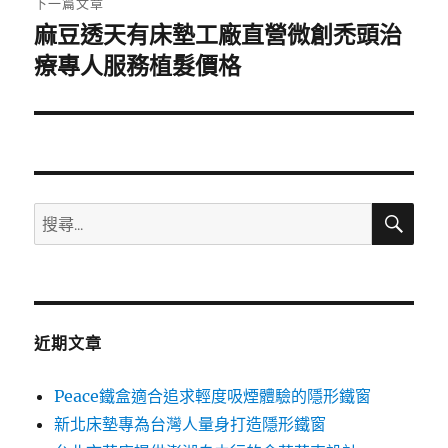
下一篇文章
麻豆透天有床墊工廠直營微創禿頭治
下
一
療專人服務植髮價格
篇
文
章:
搜
搜
尋
尋
關
鍵
字:
近期文章
Peace鐵盒適合追求輕度吸煙體驗的隱形鐵窗
新北床墊專為台灣人量身打造隱形鐵窗