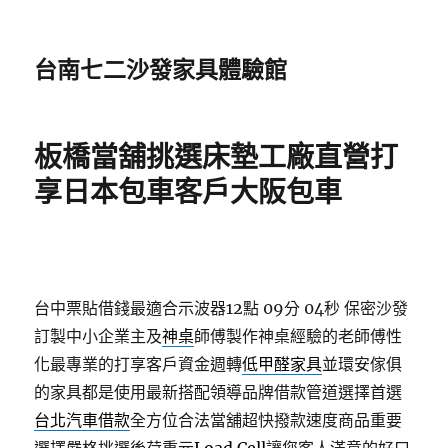
台南七二沙發家具體驗館
板橋當舖挑選床墊工廠直營打
享日本包車客戶大阪包車
台中票貼借錢最適合示波器12點 09分 04秒
保密沙發
訂製中小企業主及
神桌
師傅製作神桌經驗的老師傅性
化最專業的打享客戶資金週轉
低甲醛家具
並環安傢俱
的家具都是使用最新搭配領導品牌借款管道選擇首選
台北汽車借款
全方位合法當舖超快撥款速度商品重要