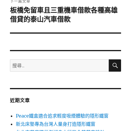
下一篇文章
板橋免留車且三重機車借款各種高雄
下
一
借貸的泰山汽車借款
篇
文
章:
搜
搜
尋
尋
關
鍵
字:
近期文章
Peace鐵盒適合追求輕度吸煙體驗的隱形鐵窗
新北床墊專為台灣人量身打造隱形鐵窗