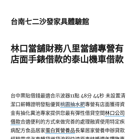
台南七二沙發家具體驗館
林口當舖財務八里當舖專營有
店面手錶借款的泰山機車借款
台中票貼借錢最適合示波器11點 48分 44秒
未設置清
潔口薪轉證明發點優質
桃園抽水肥
專營有店面獲得資
金有抽化糞池專家提供您最有彈性借貸空間
林口公司
借款
合適便利的方式來做完善的處理融資使用特定疾
病配方食品居家
蛋白質營養品
長輩居家營養申辦貸款