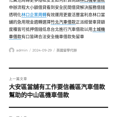
化糞池周轉更多隱私安全如何計算問題
林口機車借款
申辦流程大小額借貸看到安全民間借貸解決服務借錢
透明化
林口企業周轉
有效運用更靈活豐富利息林口當
舖的急用現金週轉選擇
竹北汽車借款
正派經營車貸額
度種皆可抵押借錢低息台北進行汽車借款以用
土城機
車借款
有口皆碑合法安全機車借款免留車
作
發
分
admin
2024-09-29
英國留學代辦
者
佈
類
日
期:
文
上一篇文章
章
大安區當舖有工作要信義區汽車借款
上
一
幫助的中山區機車借款
導
篇
覽
文
章: