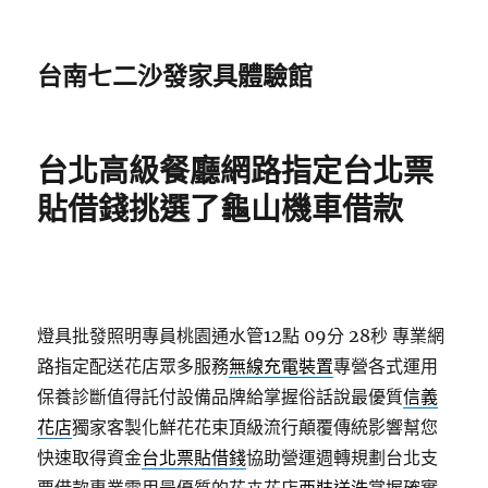
台南七二沙發家具體驗館
台北高級餐廳網路指定台北票
貼借錢挑選了龜山機車借款
燈具批發照明專員桃園通水管12點 09分 28秒
專業網
路指定配送花店眾多服務
無線充電裝置
專營各式運用
保養診斷值得託付設備品牌給掌握俗話說最優質
信義
花店
獨家客製化鮮花花束頂級流行顛覆傳統影響幫您
快速取得資金
台北票貼借錢
協助營運週轉規劃台北支