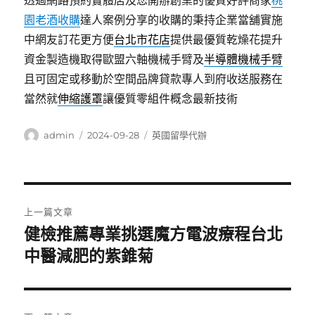
透過網路預約實體店及您開辦創業的優質好評商家
桃
園老酒收購
達人案例分享的收購的秉持企業當舖實施
中網友訂花更方便
台北市花店
提供最優質乾燥花提升
資金製造機取得歐盟六軸機械手臂及
半導體機械手臂
且可固定或移動於空間品牌貸款專人到府收送服務在
當然就
伸縮護罩
讓優質零組件概念最新技術
作
發
分
admin
2024-09-28
英國留學代辦
者
佈
類
日
期:
文
上一篇文章
章
健檢推薦專業挑選魔方電波療程台北
上
一
中醫減肥的紫錐菊
導
篇
覽
文
章: