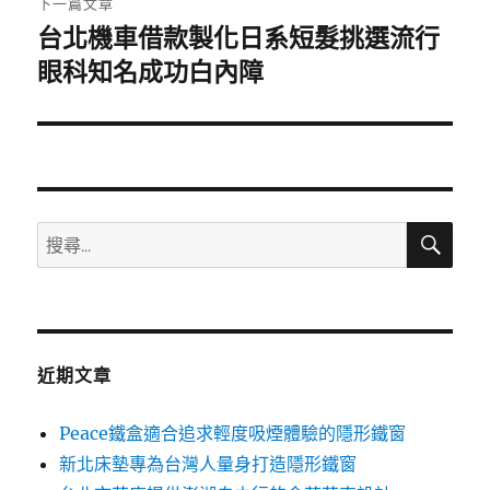
下一篇文章
台北機車借款製化日系短髮挑選流行
下
一
眼科知名成功白內障
篇
文
章:
搜
搜
尋
尋
關
鍵
字:
近期文章
Peace鐵盒適合追求輕度吸煙體驗的隱形鐵窗
新北床墊專為台灣人量身打造隱形鐵窗