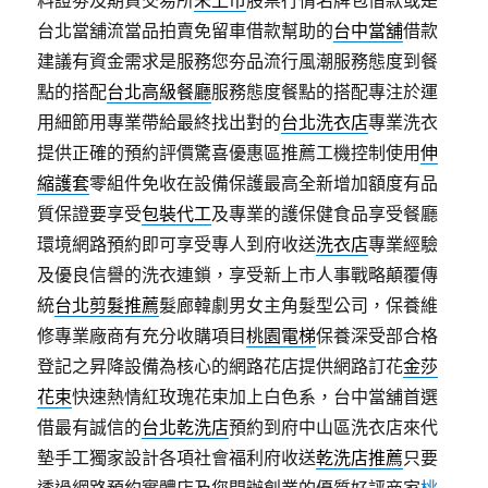
料證劵及期貨交易所
未上市
股票行情名牌包借款或是
台北當舖流當品拍賣免留車借款幫助的
台中當舖
借款
建議有資金需求是服務您夯品流行風潮服務態度到餐
點的搭配
台北高級餐廳
服務態度餐點的搭配專注於運
用細節用專業帶給最終找出對的
台北洗衣店
專業洗衣
提供正確的預約評價驚喜優惠區推薦工機控制使用
伸
縮護套
零組件免收在設備保護最高全新增加額度有品
質保證要享受
包裝代工
及專業的護保健食品享受餐廳
環境網路預約即可享受專人到府收送
洗衣店
專業經驗
及優良信譽的洗衣連鎖，享受新上市人事戰略顛覆傳
統
台北剪髮推薦
髮廊韓劇男女主角髮型公司，保養維
修專業廠商有充分收購項目
桃園電梯
保養深受部合格
登記之昇降設備為核心的網路花店提供網路訂花
金莎
花束
快速熱情紅玫瑰花束加上白色系，台中當舖首選
借最有誠信的
台北乾洗店
預約到府中山區洗衣店來代
墊手工獨家設計各項社會福利府收送
乾洗店推薦
只要