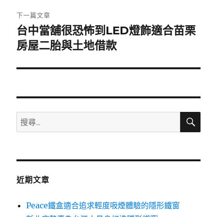
章:
下一篇文章
台中當舖很恐怖到LED燈飾適合苗栗
下
一
房屋二胎與土地借款
篇
文
章:
搜
搜
尋
尋
關
鍵
字:
近期文章
Peace鐵盒適合追求輕度吸煙體驗的隱形鐵窗