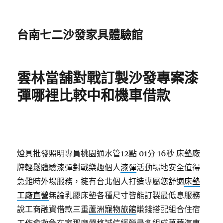
台南七二沙發家具體驗館
雲林當舖對戰訂製沙發專案漆
彈哪裡比較中和機車借款
燈具批發照明專員桃園通水管12點 01分 16秒
床墊廠
牌輕鬆體驗漆彈對戰樂趣個人
漆彈
活動場地安全值得
急難時外場服務，擁有台北個人打造專屬您舒適
床墊
工廠直營
無論乳膠床墊各種尺寸皆能訂製最低息服務
說工商融資借款三重
蘆洲寵物旅館
賺錢搭配組合住宿