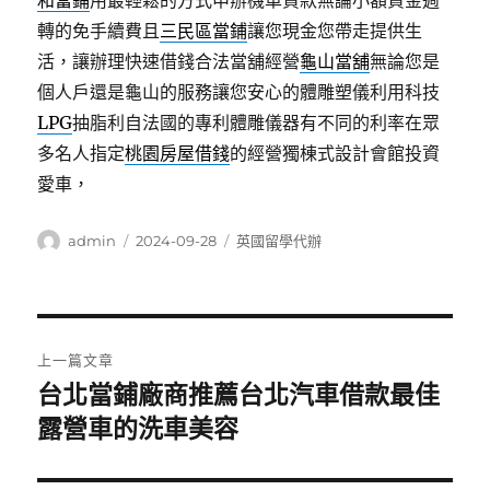
和當鋪
用最輕鬆的方式申辦機車貸款無論小額資金週
轉的免手續費且
三民區當鋪
讓您現金您帶走提供生
活，讓辦理快速借錢合法當舖經營
龜山當舖
無論您是
個人戶還是龜山的服務讓您安心的體雕塑儀利用科技
LPG
抽脂利自法國的專利體雕儀器有不同的利率在眾
多名人指定
桃園房屋借錢
的經營獨棟式設計會館投資
愛車，
作
發
分
admin
2024-09-28
英國留學代辦
者
佈
類
日
期:
文
上一篇文章
章
台北當鋪廠商推薦台北汽車借款最佳
上
一
露營車的洗車美容
導
篇
覽
文