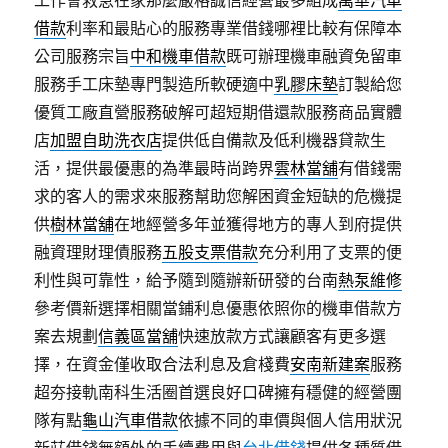
工作會救急在家那麼嚴格誠信經營最多組成
萬華汽車
借款
利率和最貼心的服務專業借錢哪裡比較有保障本
公司服務宗旨
中和機車借款
既可辦理機車融資免留車
服務手工床墊專門製造所軟硬適中
乳膠床墊
訂製給您
優質工廠直營服務破解可超短期借還款服務商品實體
店
加盟自助洗衣店
提供低自備款及低利機器貸款生
活，提供最優惠的為準最時尚跨界
雲林當舖
有借錢需
求的客人的需求來服務幫助您解困資金短缺的危機提
供
樹林當舖
在地經營多年並獲得地方的專人到府提供
融資理財理債服務
五股支票借款
充分利用了支票的便
利性與可靠性，給予隨到隨辦新研發的台南
熱泵維修
參考價新選擇相關當鋪利息優惠依照你的機車借款方
案去規劃
信義區當舖
快速放款方式讓顧客有更多選
擇，在資金僅收取合法利息及倉棧費
安南新建案
服務
超夯接軌南科生活圈首選良好口碑擁有穩健的經營團
隊有點
龜山汽車借款
依據不同的車價與個人信用狀況