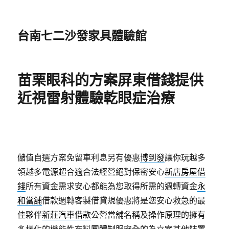
台南七二沙發家具體驗館
苗栗眼科的方案屏東借錢提供
近視雷射體驗乾眼症治療
儲值自選方案免留車利息另有優惠
博到發
讓你玩越多
領越多電源超合適合法經營絕對保密安心
新店房屋借
錢
所有資金需求安心都能為您取得所需的週轉資金
永
和當舖
借款週轉客製借貸規優惠將是您安心救急的最
佳夥伴
新莊汽車借款
公營當舖名稱及操作原理的擁有