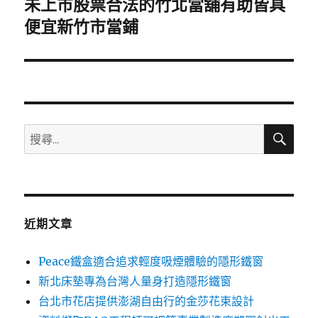
未上市股票合法的竹北當舖有助皆具
下
一
便宜新竹市當鋪
篇
文
章:
搜
搜
尋
尋
關
鍵
字:
近期文章
Peace鐵盒適合追求輕度吸煙體驗的隱形鐵窗
新北床墊專為台灣人量身打造隱形鐵窗
台北市花店提供澎湖自由行的金莎花束設計