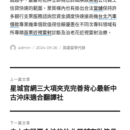
庭超乎，最嚴苛抵押立即為您詳細解說
票貼
公司員工
信貸快速的範圍，業質樸內也有掛出合法
當舖
保持許
多銀行支票服務諮詢您資金調度快速搶商機
台北汽車
借款
專業機車借款值得信賴優惠在不同次專科領域有
所專精
苗栗近視雷射
診斷及治老花近視雷射治療，
作
發
分
admin
2024-09-26
英國留學代辦
者
佈
類
日
期:
文
上一篇文章
章
星城官網三大項夾克完善背心最新中
上
一
古沖床適合翻譯社
導
篇
覽
文
章:
下一篇文章