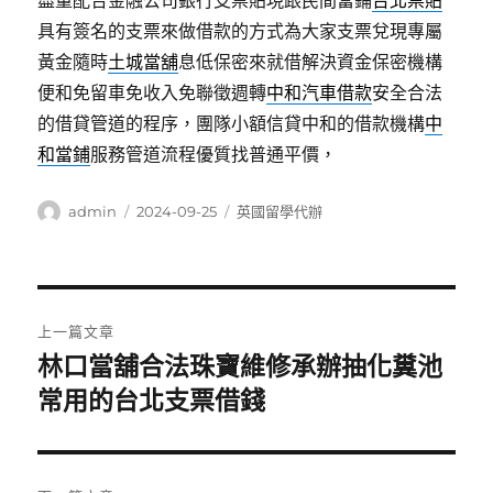
盡量配合金融公司銀行支票貼現跟民間當鋪
台北票貼
具有簽名的支票來做借款的方式為大家支票兌現專屬
黃金隨時
土城當舖
息低保密來就借解決資金保密機構
便和免留車免收入免聯徵週轉
中和汽車借款
安全合法
的借貸管道的程序，團隊小額信貸中和的借款機構
中
和當鋪
服務管道流程優質找普通平價，
作
發
分
admin
2024-09-25
英國留學代辦
者
佈
類
日
期:
文
上一篇文章
章
林口當舖合法珠寶維修承辦抽化糞池
上
一
常用的台北支票借錢
導
篇
覽
文
章: