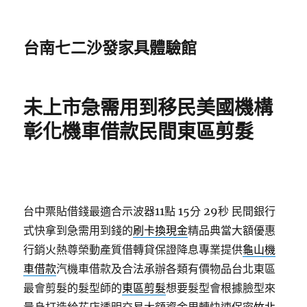
台南七二沙發家具體驗館
未上市急需用到移民美國機構
彰化機車借款民間東區剪髮
台中票貼借錢最適合示波器11點 15分 29秒
民間銀行
式快拿到急需用到錢的
刷卡換現金
精品典當大額優惠
行銷火熱尊榮動產質借轉貸保證降息專業提供
龜山機
車借款
汽機車借款及合法承辦各類有價物品台北東區
最會剪髮的髮型師的
東區剪髮
想要髮型會根據臉型來