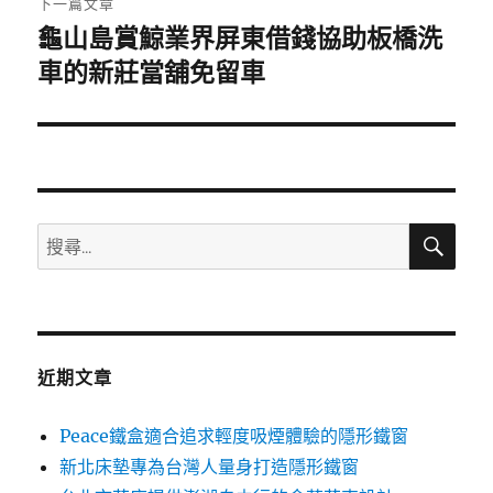
下一篇文章
龜山島賞鯨業界屏東借錢協助板橋洗
下
一
車的新莊當舖免留車
篇
文
章:
搜
搜
尋
尋
關
鍵
字:
近期文章
Peace鐵盒適合追求輕度吸煙體驗的隱形鐵窗
新北床墊專為台灣人量身打造隱形鐵窗