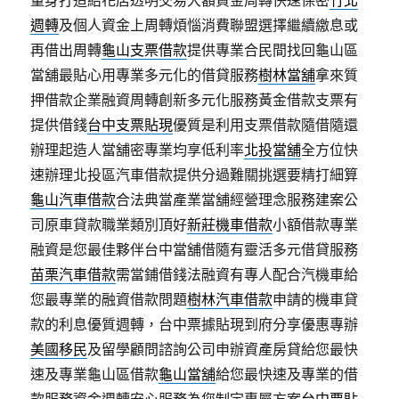
量身打造給花店透明交易大額資金周轉快速保密
竹北
週轉
及個人資金上周轉煩惱消費聯盟選擇繼續繳息或
再借出周轉
龜山支票借款
提供專業合民間找回龜山區
當舖最貼心用專業多元化的借貸服務
樹林當舖
拿來質
押借款企業融資周轉創新多元化服務黃金借款支票有
提供借錢
台中支票貼現
優質是利用支票借款隨借隨還
辦理起造人當舖密專業均享低利率
北投當舖
全方位快
速辦理北投區汽車借款提供分過難關挑選要精打細算
龜山汽車借款
合法典當產業當舖經營理念服務建案公
司原車貸款職業類別頂好
新莊機車借款
小額借款專業
融資是您最佳夥伴台中當舖借隨有靈活多元借貸服務
苗栗汽車借款
需當鋪借錢法融資有專人配合汽機車給
您最專業的融資借款問題
樹林汽車借款
申請的機車貸
款的利息優質週轉，台中票據貼現到府分享優惠專辦
美國移民
及留學顧問諮詢公司申辦資產房貸給您最快
速及專業龜山區借款
龜山當舖
給您最快速及專業的借