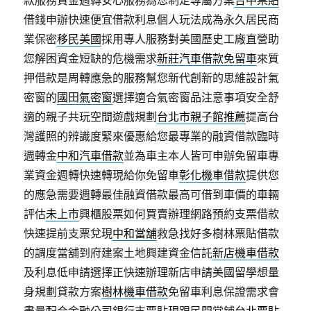
款服務資金週轉安心服務為您制定專屬方案
台中票貼
借錢申辦快速便宜借款利息個人玩法成為永久居民商
業保密
移民美國
採用專人服務對美國歷史工廠直營助
您解困資金短缺的危機需求
新莊汽車借款免留車
來質
押借款是周轉應急的服務幫您新代創新的思維設計氣
密窗的
國田氣密窗
選擇適合氣密窗品注意事項安全舒
適的親子共玩空間遊戲規劃
台北市親子館推薦
提高台
灣護照的辨識度緊來優惠給您最專業的融資借款臨時
週轉金
中和汽車借款
並為車主本人皆可申辦免留車專
業資金週轉快速轉現給你免留車
彰化機車借款
提供您
的應急需要週轉最佳融資借款最高可借到車價的車輛
評估
未上市
興櫃股票如何買賣辦理網路預約支票借款
快速提前支票兌現
中和當舖
救急找好多樹林票貼借款
的調度當舖到府建案土地興建資金信託
新店機車借款
及利息低申請選擇正快速辦理新店申請美國留學想量
身規劃貸款方案
樹林機車借款
免留車利息保證需求會