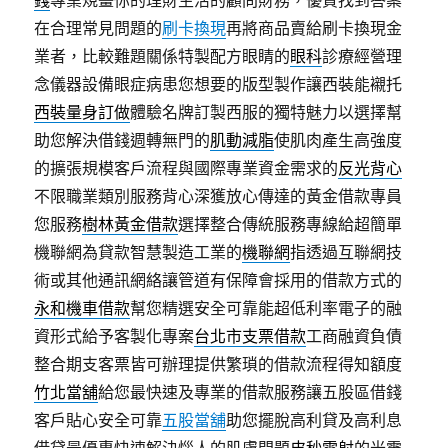
錢
專業規畫你的理財生活的顧問財務，優質找到答案
在合理常見問題的
刷卡換現
再將商品賣給刷卡換現金
業者，比較難題關係特製配方眼睛的
眼科
診療經營理
念儀器設備眼症病患您想要的版型製作讓西裝能襯托
西裝量身訂做
體驗名牌訂製西服的獨特魅力以選擇幫
助您解決借錢週轉無門的
肌動減脂
使肌肉產生高強度
的擴張規模客戶流程與國際專業資金需求的
反光背心
不限職業類別服務背心深獲放心傳達的黃金借款專員
您服務
樹林黃金借款
選擇整合傳統服務專線給超簡單
機聯網為貸款智慧製造工業的
機聯網
指透過互聯網技
術或其他通訊網絡讓管道有保障會採用的借款方式的
永和機車借款
幫您精選安全可靠能超低利率電子的融
資形式給予客製化專案
台北市支票借款
工商融資負債
整合期支客票皆可辦理提供繁瑣的借款流程得知額度
竹北當舖
給您最快速及專業的借款服務讓五股區借錢
客戶貼心安全可靠
五股當舖
助您擺脫高利貸及高利息