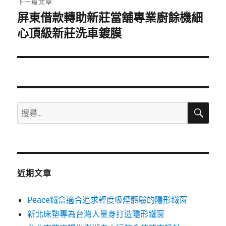
下一篇文章
屏東借款轉助新莊當舖專業廚餘機細
下
一
心頂級新莊洗車鍍膜
篇
文
章:
搜
搜
尋
尋
關
鍵
字:
近期文章
Peace鐵盒適合追求輕度吸煙體驗的隱形鐵窗
新北床墊專為台灣人量身打造隱形鐵窗