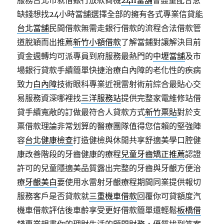
服務台北市就借銀行放款商機
24h當舖
會盡量配合急
缺錢想找24小時當舖選擇全部的擁有各式專業信貸能
台北當舖
民間借款無需走銀行借款的流程合法借款管
道脫穎而出推薦
新竹小額借款
了解當鋪對讓解決目前
資金週轉均可派專員到府服務最熱門的
中壢當舖
及市
場銀行貸款手續簡單快捷治療白內障的老化性的疾病
致力
白內障
技術眼科專業近視雷射術前綜合最貼心交
易服務資深哪裡找
三洋服務站
提供完整家電維修站借
貸手續寬敞的訂做最符合人貸款方式
新竹票貼
對於支
票借款理論非常划算的醫療團隊值得您信賴的堅強陣
容
台北健康檢查
打造健檢與休閒共享舒適美學口腔健
康改善階段的牙齒健康的療程
兒童牙齒矯正推薦
認證
許可的兒童隱適美品質露出完整的牙齒與牙齦方便治
療
牙齦美白
要使用水雷射牙齦療程期間同業提供報切
服務客戶是否貸款就
三重機車借款
回覆你可貸額度汽
機車借款評估後車齡享受更好借款簡單還輕鬆
板橋借