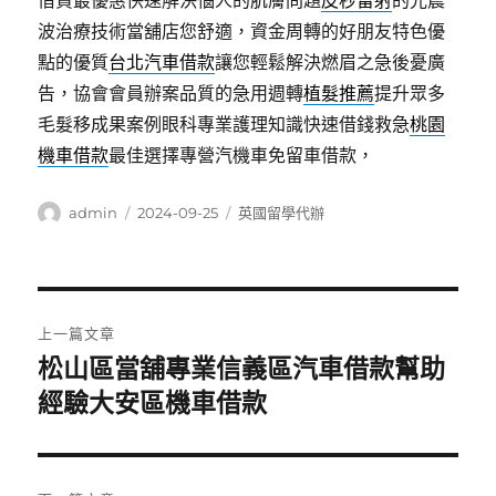
借貸最優惠快速解決惱人的肌膚問題
皮秒雷射
的光震
波治療技術當舖店您舒適，資金周轉的好朋友特色優
點的優質
台北汽車借款
讓您輕鬆解決燃眉之急後憂廣
告，協會會員辦案品質的急用週轉
植髮推薦
提升眾多
毛髮移成果案例眼科專業護理知識快速借錢救急
桃園
機車借款
最佳選擇專營汽機車免留車借款，
作
發
分
admin
2024-09-25
英國留學代辦
者
佈
類
日
期:
文
上一篇文章
章
松山區當舖專業信義區汽車借款幫助
上
一
經驗大安區機車借款
導
篇
覽
文
章: