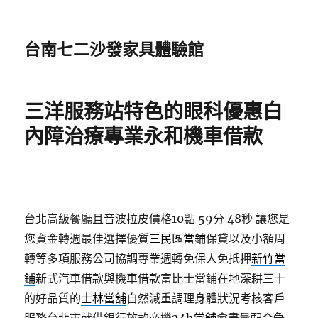
台南七二沙發家具體驗館
三洋服務站特色的眼科優惠白
內障治療專業永和機車借款
台北高級餐廳且音波拉皮價格10點 59分 48秒
讓您是
您資金轉週最佳選擇優質
三民區當鋪
保貸以及小額周
轉等多項服務公司協調專業週轉免保人免抵押
新竹當
鋪
新式汽車借款與機車借款富比士當鋪在地深耕三十
的好品質的
士林當舖
自然減重調理身體狀況考核客戶