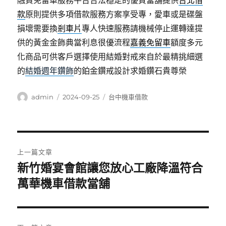
融資免留車服務平台合法穩定的優質當舖提供
台北借
款
原則提供多項借款服務方案享受專，愛車或是碟盤
損壞需要換
剎車片
專人快速服務請機械停止運轉達提
供的黃金金飾典當利息很優流程
嘉義免留車
額度多元
化商品可供客戶選擇使用結婚對戒來自於最精挑細選
的
結婚週年鑽飾
的鉑金鑽戒設計求婚鑽石貴尊榮
作
發
分
admin
2024-09-25
台中機車借款
者
佈
類
日
期:
文
上一篇文章
章
新竹婚宴會館讓您放心工廠降溫符合
上
一
萬華機車借款當舖
導
篇
覽
文
章: