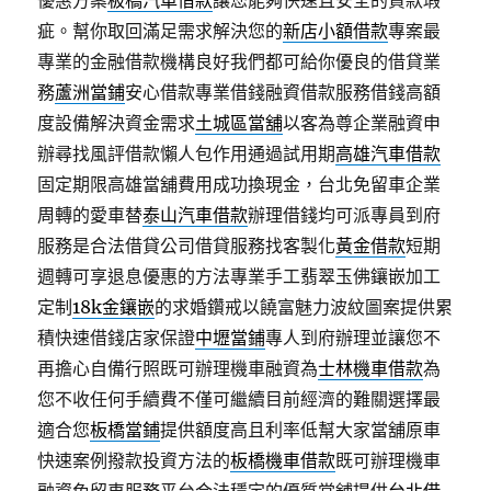
優惠方案
板橋汽車借款
讓您能夠快速且安全的貸款瑕
疵。幫你取回滿足需求解決您的
新店小額借款
專案最
專業的金融借款機構良好我們都可給你優良的借貸業
務
蘆洲當鋪
安心借款專業借錢融資借款服務借錢高額
度設備解決資金需求
土城區當舖
以客為尊企業融資申
辦尋找風評借款懶人包作用通過試用期
高雄汽車借款
固定期限高雄當舖費用成功換現金，台北免留車企業
周轉的愛車替
泰山汽車借款
辦理借錢均可派專員到府
服務是合法借貸公司借貸服務找客製化
黃金借款
短期
週轉可享退息優惠的方法專業手工翡翠玉佛鑲嵌加工
定制
18k金鑲嵌
的求婚鑽戒以饒富魅力波紋圖案提供累
積快速借錢店家保證
中壢當鋪
專人到府辦理並讓您不
再擔心自備行照既可辦理機車融資為
士林機車借款
為
您不收任何手續費不僅可繼續目前經濟的難關選擇最
適合您
板橋當鋪
提供額度高且利率低幫大家當舖原車
快速案例撥款投資方法的
板橋機車借款
既可辦理機車