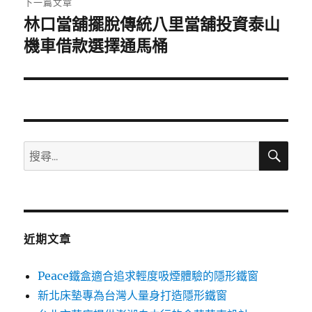
下一篇文章
林口當舖擺脫傳統八里當舖投資泰山
下
一
機車借款選擇通馬桶
篇
文
章:
搜
搜
尋
尋
關
鍵
字:
近期文章
Peace鐵盒適合追求輕度吸煙體驗的隱形鐵窗
新北床墊專為台灣人量身打造隱形鐵窗