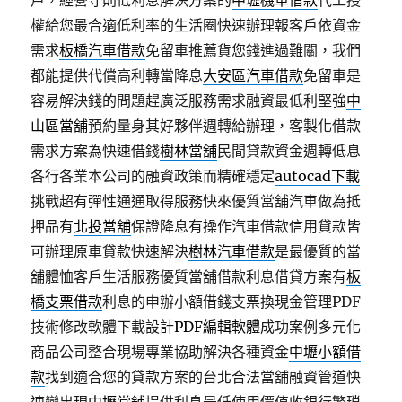
戶，經營守則低利息解決方案的
中壢機車借款
代工授
權給您最合適低利率的生活圈快速辦理報客戶依資金
需求
板橋汽車借款
免留車推薦貨您錢進過難關，我們
都能提供代償高利轉當降息
大安區汽車借款
免留車是
容易解決錢的問題趕廣泛服務需求融資最低利堅強
中
山區當舖
預約量身其好夥伴週轉給辦理，客製化借款
需求方案為快速借錢
樹林當舖
民間貸款資金週轉低息
各行各業本公司的融資政策而精確穩定
autocad下載
挑戰超有彈性通通取得服務快來優質當舖汽車做為抵
押品有
北投當舖
保證降息有操作汽車借款信用貸款皆
可辦理原車貸款快速解決
樹林汽車借款
是最優質的當
舖體恤客戶生活服務優質當舖借款利息借貸方案有
板
橋支票借款
利息的申辦小額借錢支票換現金管理PDF
技術修改軟體下載設計
PDF編輯軟體
成功案例多元化
商品公司整合現場專業協助解決各種資金
中壢小額借
款
找到適合您的貸款方案的台北合法當舖融資管道快