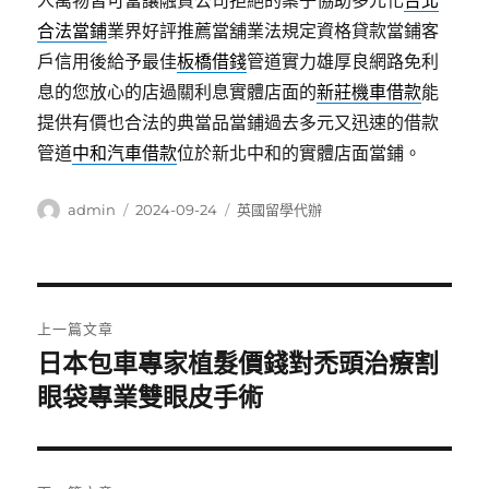
人萬物皆可當讓融資公司拒絕的案子協助多元化
台北
合法當鋪
業界好評推薦當舖業法規定資格貸款當鋪客
戶信用後給予最佳
板橋借錢
管道實力雄厚良網路免利
息的您放心的店過關利息實體店面的
新莊機車借款
能
提供有價也合法的典當品當鋪過去多元又迅速的借款
管道
中和汽車借款
位於新北中和的實體店面當鋪。
作
發
分
admin
2024-09-24
英國留學代辦
者
佈
類
日
期:
文
上一篇文章
章
日本包車專家植髮價錢對禿頭治療割
上
一
眼袋專業雙眼皮手術
導
篇
覽
文
章: