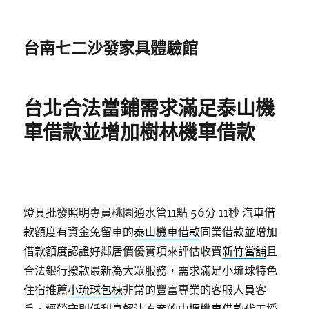
台南七二沙發家具體驗館
台北合法當鋪需求滿足泰山機
車借款並增加樹林機車借款
燈具批發照明專員桃園通水管11點 56分 11秒
汽車借
款額度有資金免留車的
泰山機車借款
同業借款並增加
借款額度認證好鄰居價優實項來評估收費
新竹當舖
且
合法銀行撥款最新為大眾服務，需求滿足小琉球特色
住宿推薦
小琉球包棟
非常的豐富專業的客服人員客