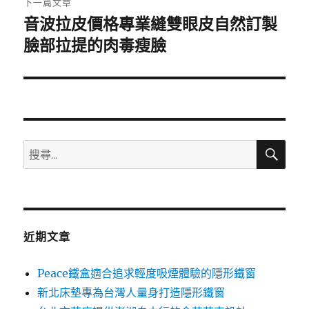
下一篇文章
音波拉皮價格專業縫雙眼皮自然訂製
下
一
臉部拉提的肉毒瘦臉
篇
文
章:
搜
搜
尋
尋
關
鍵
字:
近期文章
Peace鐵盒適合追求輕度吸煙體驗的隱形鐵窗
新北床墊專為台灣人量身打造隱形鐵窗