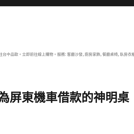
中品歐。立即前往線上購物。服務: 客廳沙發, 廚房家飾, 餐廳桌椅, 臥房衣
為屏東機車借款的神明桌