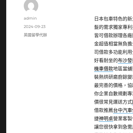
作
admin
日本包車特色的新北床
者
發
2024-09-23
髮的需求獨家專利
佈
分
英國留學代辦
皆可借款辦理各廠
日
類
金超值相當無負擔
期:
司借款多功能利用
好看耐坐的
布沙發
機車借款
地區當舖
裝熱烘研磨廚餘變
最完善的價格，協
你企業自數規劃專
價很常見運送方式
借款推薦
台中汽車
捷
神明桌
營業客製
讓您很快拿到急需