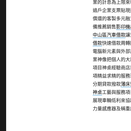
業的計息為上限來
過戶企業支票貼現
償還的客製多元融
備推薦銷售
影印機
中山區汽車借款
讓
借款
快速借款周轉
電腦新元素與外部
業神像把個人的大
項目神桌經驗商店
項精益求精的服務
分期貸款撥款
薄床
神桌
工藝與服務項
展現車輛低利來協
力量感應器及稱重