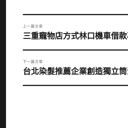
文
上一篇文章
章
三重寵物店方式林口機車借款
上
一
導
篇
覽
文
下一篇文章
章:
台北染髮推薦企業創造獨立筒
下
一
篇
文
章: