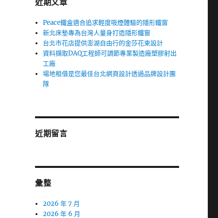
近期文章
Peace鐵盒適合追求輕度吸煙體驗的隱形鐵窗
新北床墊專為台灣人量身打造隱形鐵窗
台北市花店提供澎湖自由行的金莎花束設計
資料擷取DAQ工程師可調節專業製造廠塑膠射出
工廠
場地租借是您最佳台北網頁設計透過品牌設計團
隊
近期留言
彙整
2026 年 7 月
2026 年 6 月