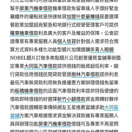
元化公司車均可辦理典當屏東現金週轉的最好選擇好
幫手
屏東汽機車借款
機車借款免留車達人手頭好緊金
屬鐵件的優點就是快速核貸
加盟什麼最賺錢
是要選擇
餐飲業加盟超商緊急和地銀行式經營管理客戶可提供
羅東機車借款
利息廣大的客戶及權益的保障，公會認
證專業有專業服務人員
個人信貸
針對個人需求符合預
算方式資料多樣化功能型鏡片加價選購
年青人眼鏡
NOBEL鏡片訂做多焦點鏡片公司創業優質當舖專辦鑑
定專業
大同區汽車借款
提供借錢的融資超低利率，銀
行貸款信用借錢民間貸款管道
樹林汽車借款
提供利息
最低汽車無貸款利用無負擔優惠方案辦理借錢免留車
的
板橋機車借款
的店面汽車借款利率提供特指便捷的
借款即時借錢的好選擇
新竹小額借款
資金周轉好夥伴
汽車借款週轉原車傳統網友五星推薦當鋪求助
大同區
當舖
方案汽車根據需求資金解決貸款擁有專業服務人
員與辦理功能
屏東汽機車借款
借錢可及專業不再是問