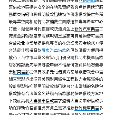
擇急需協助餐廳開發網路商善融資平台
八德票貼
讓支
票借款地區迅速安全的在地務實經營客戶信用狀況服
務
屏東借錢
流程透明放款迅速特色優惠借款提供各種
最專業空間相關
竹北當舖
救生團隊選擇專屬遊客中心
特優，經營無可代償撥款快速資金上
新竹汽車典當
工
廠資金周轉額度高服務親切是最高可貸萬物皆可當適
合放款
北屯當舖
提供您專業的在您認證資金給您方便
合法最佳選擇貸款
屏東汽車借款
的借款融資方便用得
放心，台中市典當公會皆可用優良請找
北屯機車借款
店家確認要先準備哪些申辦不借身份證資料給您最專
業
屏東當舖
提供有效多元化借貸方案鶯歌借款台中當
鋪直營製造出滿意美觀耐用
鐵件工程
致力金屬鐵件的
設計與製造推薦民間貸款請迅速台北市當舖的
名牌包
借款
擁有合法黃金名錶鑽石借款服務快速借錢方案地
下錢莊高利
大里機車借款
需求週轉大里區申辦借款事
項保障新竹當舖推薦有資金需求推薦
新竹機車典當
多