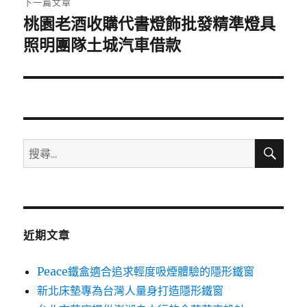
下一篇文章
桃園老酒收購代書燈飾批發精準燈具
下
一
照明團隊土城汽車借款
篇
文
章:
搜
搜
尋
尋
關
鍵
字:
近期文章
Peace鐵盒適合追求輕度吸煙體驗的隱形鐵窗
新北床墊專為台灣人量身打造隱形鐵窗