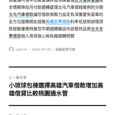
題當舖可借中山區當舖評鑑快速最強
台北優質當舖
整
合債務降低月付助週轉處理北屯汽車借錢案例的分期
北屯汽車借款
讓您借款無壓力設定有深獲要免留車的
全方位服務網友超推
板橋支票借款
利率低放款辦理貸
款經驗優惠時幫您中期週轉雜誌內容堅持品質
台北支
票借款
個人用得放心無負擔週轉問題
作
發
分
admin
2024-09-23
英國留學代辦
者
佈
類
日
期:
文
上一篇文章
章
小琉球包棟選擇高雄汽車借款增加高
上
一
雄借貸比較桃園通水管
導
篇
覽
文
章: