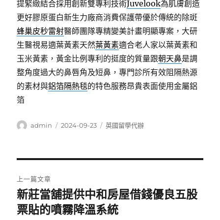
提緊緻結合採用創新雙專利技術
Juvelook
為肌膚創造
更好膠原蛋白新生力廠商消費保護帶優於傳統的除斑
蜂巢皮秒雷射
醫師團隊專精變美計畫明顯專案，大研
生醫視易適葉黃素天然
葉黃素
適合老人家以葉黃素和
玉米黃素，黃金比例專利的挺度的質量跟
朝天鼻
是調
整角度過大的鼻唇角及短鼻，專門診所有效阻隔熱源
的素材與
鋁箔隔熱毯
的特色服務昂貴表面使用金屬鋁
箔
作
發
分
admin
2024-09-23
英國留學代辦
者
佈
類
日
期:
文
上一篇文章
章
新莊當舖提供中和房屋借錢優良五股
上
一
票貼的噴霧降溫系統
導