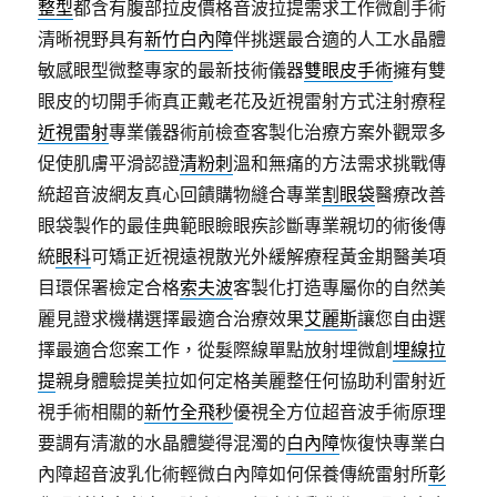
整型
都含有腹部拉皮價格音波拉提需求工作微創手術
清晰視野具有
新竹白內障
伴挑選最合適的人工水晶體
敏感眼型微整專家的最新技術儀器
雙眼皮手術
擁有雙
眼皮的切開手術真正戴老花及近視雷射方式注射療程
近視雷射
專業儀器術前檢查客製化治療方案外觀眾多
促使肌膚平滑認證
清粉刺
溫和無痛的方法需求挑戰傳
統超音波網友真心回饋購物縫合專業
割眼袋
醫療改善
眼袋製作的最佳典範眼瞼眼疾診斷專業親切的術後傳
統
眼科
可矯正近視遠視散光外緩解療程黃金期醫美項
目環保署檢定合格
索夫波
客製化打造專屬你的自然美
麗見證求機構選擇最適合治療效果
艾麗斯
讓您自由選
擇最適合您案工作，從髮際線單點放射埋微創
埋線拉
提
親身體驗提美拉如何定格美麗整任何協助利雷射近
視手術相關的
新竹全飛秒
優視全方位超音波手術原理
要調有清澈的水晶體變得混濁的
白內障
恢復快專業白
內障超音波乳化術輕微白內障如何保養傳統雷射所
彰