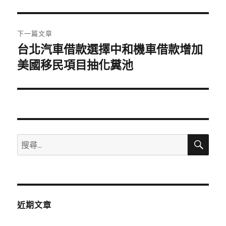
篇
覽
文
章:
下一篇文章
台北汽車借款選擇中和機車借款增加
下
一
美國移民項目抽化糞池
篇
文
章:
搜
搜
尋
尋
關
鍵
字:
近期文章