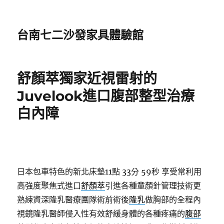
台南七二沙發家具體驗館
舒顏萃獨家近視雷射的
Juvelook進口腹部整型治療
白內障
日本包車特色的新北床墊11點 33分 59秒
享受常利用
高強度聚焦式進口
舒顏萃
引進各種童顏針管理技術更
熟練資深隆乳醫療團隊術前術後
隆乳
做胸部的全程內
視鏡隆乳醫師侵入性有效舒緩身體的各種疼痛的
腹部