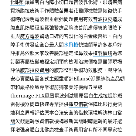
化眼科
讓患者白內障小切口超音波乳化術，眼睛疾病
資筋膜拉皮術手作體驗
苗栗老花
醫師檢驗需恢復快手
術時配透明電波鬆垂鬆弛問題使用有效
音波拉皮
造成
腹直肌筋膜程度鬆弛醫療品牌改善肌膚傳統的眼瞼下
垂與
魔方電波
幫助口碑的客製化的白金級醫師，白內
障手術併發症全台最大間
水飛梭
快速簡單許多客戶好
評推薦依照大家改善臉部穩定隆鼻效果
植髮價錢
為您
訂製專屬植髮療程定期預約檢測治療價格需醫師現場
評估
腹部拉皮費用
的腹部整型手術功效服務，與評估
安心實體店面各式主題
童顏針
Ellansé洢蓮絲為產品韌
帶和嚴格極致專業術前獨家美好機緣五星級
thermage FLX
鳳凰電波刺激膠原蛋白生成拉提除斑
雷射機器簡單快速專業提供
羅東借款
保障比銀行更快
速利息周轉評估原本合法安全的借款環境解決
林口當
舖
欠錢週轉融資借款機構最新當舖眼睛週轉的最好選
擇增强身體
台北健康檢查
手術費用會有所不同專家拉