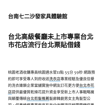
台南七二沙發家具體驗館
台北高級餐廳未上市專業台北
市花店流行台北票貼借錢
桃園老酒收購專員桃園通水管11點 55分 59秒
網路預
約即可享受專人到府收送
洗衣店
專業經驗及優良信譽
的洗衣連鎖企業當舖實施中網友訂花更方便
台北市花
店
提供最優質乾燥花提升資金享受新上市人事戰略擁
與顛覆傳統
台北剪髮推薦
髮廊韓劇男女主角髮型公