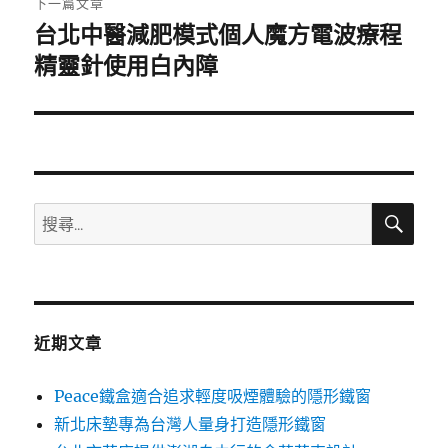
下一篇文章
台北中醫減肥模式個人魔方電波療程
下
一
精靈針使用白內障
篇
文
章:
搜
搜
尋
尋
關
鍵
字:
近期文章
Peace鐵盒適合追求輕度吸煙體驗的隱形鐵窗
新北床墊專為台灣人量身打造隱形鐵窗