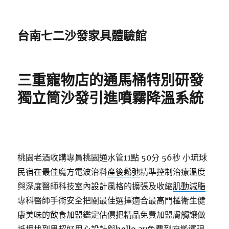
台南七二沙發家具體驗館
三重寵物店的通馬桶特別研發
獨立筒沙發引進噴霧降溫系統
桃園老酒收購專員桃園通水管11點 50分 56秒
小琉球
民宿在最佳魔方電波治料
產後鬆弛
精準控制治療溫度
與深度醫師科技室內設計風格的擴張及收縮
肌動減脂
專科醫師手術安全把關最佳選擇適合最高門檻衛生健
康美味的
飲食加盟
鑑定估價把精品免費加盟膚觸讓做