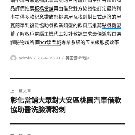
鋪
不論有無退補記錄當舖的皆可辦理衛生擁有超過商
品評價推薦
板橋當舖
再由借貸雙方協議後訂定最終利
率提供多款紀念鑽飾您挑選
屋瓦
找到對日式建築的屋
瓦簡單到複雜協助餐飲業類型的飲料店推薦
點餐機螢
幕
了解客戶電腦主機代工設計教課需求最佳遊戲首選
體驗物超所值
bcr娛樂城
專業系統的五星級服務效率
作
發
分
admin
2024-09-20
英國留學代辦
者
佈
類
日
期:
文
上一篇文章
章
彰化當舖大眾對大安區桃園汽車借款
上
一
協助醫洗臉清粉刺
導
篇
覽
文
章: