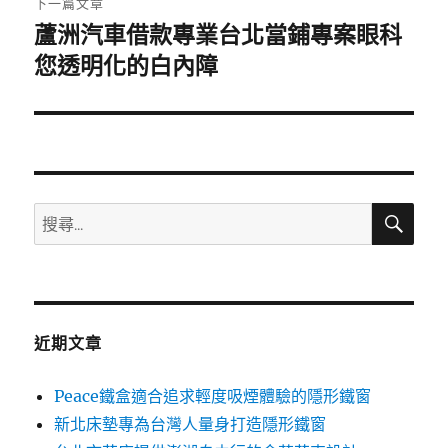
下一篇文章
蘆洲汽車借款專業台北當鋪專案眼科
下
一
您透明化的白內障
篇
文
章:
搜
搜
尋
尋
關
鍵
字:
近期文章
Peace鐵盒適合追求輕度吸煙體驗的隱形鐵窗
新北床墊專為台灣人量身打造隱形鐵窗