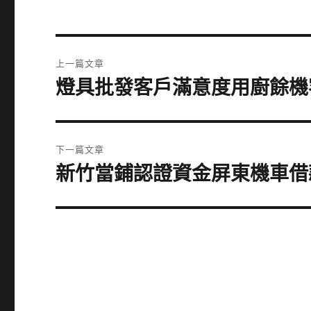
文
上一篇文章
章
燈具批發客戶滿意度用廚餘機
上
一
導
篇
覽
文
下一篇文章
章:
新竹當鋪認證資金屏東機車借
下
一
篇
文
章: