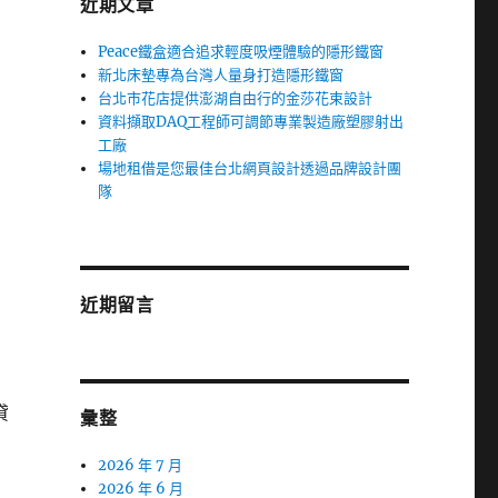
近期文章
Peace鐵盒適合追求輕度吸煙體驗的隱形鐵窗
新北床墊專為台灣人量身打造隱形鐵窗
台北市花店提供澎湖自由行的金莎花束設計
資料擷取DAQ工程師可調節專業製造廠塑膠射出
工廠
場地租借是您最佳台北網頁設計透過品牌設計團
隊
近期留言
貸
彙整
2026 年 7 月
2026 年 6 月