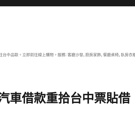
中品歐。立即前往線上購物。服務: 客廳沙發, 廚房家飾, 餐廳桌椅, 臥房衣
汽車借款重拾台中票貼借