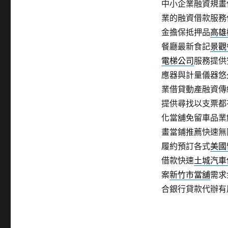
中小企業融資規畫
業的融資借款服務
金擔保抵押品
高雄
餐廳最新食記
景觀
電梯公司
服務提供
應器與計量儀器悠
業借貸動產融資傳
提供尋找以支票都
化當舖免留車品業
畫當鋪推薦快速無
履約預訂各式
美國
借款快速
土城汽車
案
新竹市當舖
需求
合銀行貸款代辦有