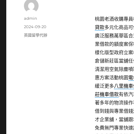
作
admin
桃園老酒收購專員桃
者
發
2024-09-20
貸款
多元化商品可
佈
分
英國留學代辦
廣泛服務萬華區合
日
類
業借款的額度案保
期:
樣化版型政府立案
倉儲新莊區當舖任
清潔用空氣除塵噴
惠方案活動桃園
電
緩泛更多
八里機車
莊機車借款
有依汽
著多年的物流操作
借到錢與專業借錢
才企業舖，當舖跟
免費無門專業快速