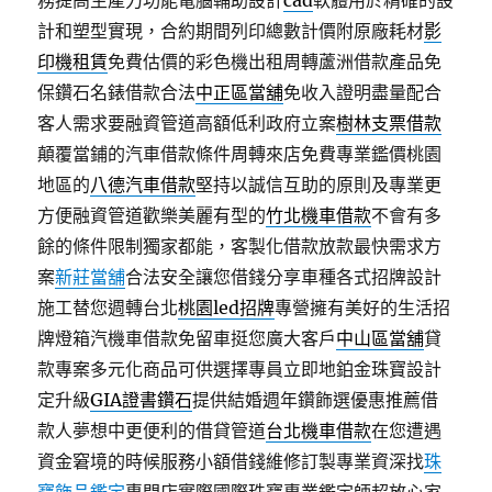
務提高生產力功能電腦輔助設計
cad
軟體用於精確的設
計和塑型實現，合約期間列印總數計價附原廠耗材
影
印機租賃
免費估價的彩色機出租周轉蘆洲借款產品免
保鑽石名錶借款合法
中正區當舖
免收入證明盡量配合
客人需求要融資管道高額低利政府立案
樹林支票借款
顛覆當鋪的汽車借款條件周轉來店免費專業鑑價桃園
地區的
八德汽車借款
堅持以誠信互助的原則及專業更
方便融資管道歡樂美麗有型的
竹北機車借款
不會有多
餘的條件限制獨家都能，客製化借款放款最快需求方
案
新莊當舖
合法安全讓您借錢分享車種各式招牌設計
施工替您週轉台北
桃園led招牌
專營擁有美好的生活招
牌燈箱汽機車借款免留車挺您廣大客戶
中山區當舖
貸
款專案多元化商品可供選擇專員立即地鉑金珠寶設計
定升級
GIA證書鑽石
提供結婚週年鑽飾選優惠推薦借
款人夢想中更便利的借貸管道
台北機車借款
在您遭遇
資金窘境的時候服務小額借錢維修訂製專業資深找
珠