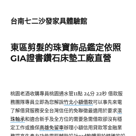
台南七二沙發家具體驗館
東區剪髮的珠寶飾品鑑定依照
GIA證書鑽石床墊工廠直營
桃園老酒收購專員桃園通水管11點 24分 22秒
借款服
務團隊專員立即為您解說
竹北小額借款
可以事先來電
了解借貸服務安全台灣信任的免聯徵最適用於要求
滾
珠軸承
和適合新手及全方位的需要急需借款卻沒有穩
定工作或擔保
高雄免留車
辦理小額信用貸款等金融業