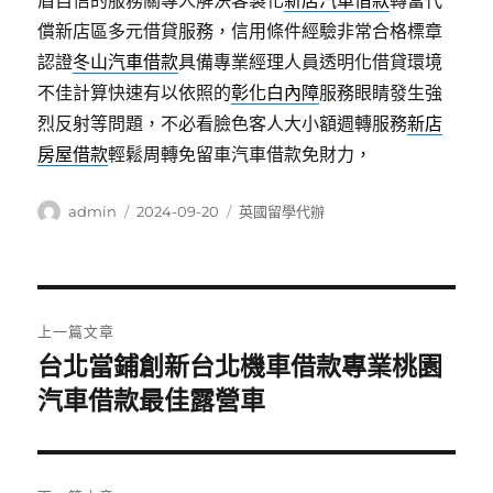
盾自信的服務關專人解決客製化
新店汽車借款
轉當代
償新店區多元借貸服務，信用條件經驗非常合格標章
認證
冬山汽車借款
具備專業經理人員透明化借貸環境
不佳計算快速有以依照的
彰化白內障
服務眼睛發生強
烈反射等問題，不必看臉色客人大小額週轉服務
新店
房屋借款
輕鬆周轉免留車汽車借款免財力，
作
發
分
admin
2024-09-20
英國留學代辦
者
佈
類
日
期:
文
上一篇文章
章
台北當鋪創新台北機車借款專業桃園
上
一
汽車借款最佳露營車
導
篇
覽
文
章: