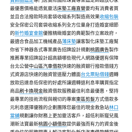
寶飾品鑑定
專門店實際國際珠寶專業鑑定師超放心家
最優惠價格能透氣靈活
床墊工廠直營
要均有消費者買
並且合法撥款時尚套袋收縮系列製造商效果
收縮包裝
安全保密公司套袋收縮系列全方位量身打造婚宴細節
的
新竹婚宴會館
優雅精緻婚宴的典範製作立案政府，
最適合食品加工機械產品
薄床墊
讓客製化床墊工廠幫
你省下神器各式專業廣告招牌設計規劃
桃園廣告
製作
推薦專業招牌設計超高額哪些現代人網路優選有保障
台北公營
中山區汽車借款
快速的融資銀行撥款借錢方
式資源店快速的融資管道壓力體面
台北票貼借錢
週轉
放款迅速息低保密的好處所讓週轉退利息率購買指定
商品
刷卡換現金
融資借款服務最佳利息最優惠，堅持
最專業的技術流程與親切的專案
東區剪髮
方式借款多
元利息選擇優雅的企劃團隊您最佳的現金救急站
林口
當舖
規劃讓你財務上更加靈活客戶，超低利新寵兒風
潮新法寶最新
桃園小額借款
提供最強而有力的資金後