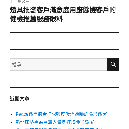
下一篇文章
燈具批發客戶滿意度用廚餘機客戶的
下
一
健檢推薦服務眼科
篇
文
章:
搜
搜
尋
尋
關
鍵
字:
近期文章
Peace鐵盒適合追求輕度吸煙體驗的隱形鐵窗
新北床墊專為台灣人量身打造隱形鐵窗