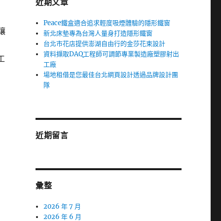
近期文章
Peace鐵盒適合追求輕度吸煙體驗的隱形鐵窗
讓
新北床墊專為台灣人量身打造隱形鐵窗
台北市花店提供澎湖自由行的金莎花束設計
資料擷取DAQ工程師可調節專業製造廠塑膠射出
工
工廠
場地租借是您最佳台北網頁設計透過品牌設計團
隊
近期留言
彙整
2026 年 7 月
2026 年 6 月