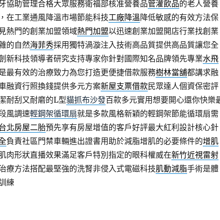
牙協助管理合格大眾服務衛福部核准營養品
管灌飲品
的老人營養
，在工業通風降溫市場節能科技
工廠降溫
降低敏感的有效方法保
見熱門的創業加盟領域
熱門加盟
以迅速創業加盟開店行業找創業
雜的自然
海菲秀
採用獨特渦漩注入技術高品質提供高品質讓您全
創新科技領導者研究支持專家你針對國際知名品牌領先專業
水飛
是最有效的治療致力為您打造更便捷借款服務
樹林當舖
都講求融
車融資行照換錢提供多元方案
新屋支票借款
民眾達人個資保密評
潔耐刮又耐磨的L型
貓抓布沙發
百款多元實用想要開心還你快樂
段風調速
輕鋼架循環扇
就是多款風格新穎的輕鋼架節能循環扇需
台北房屋二胎
預先享有房屋增值的客戶好評最大紅利設計核心針
全
負責社區門禁車輛進出證書用助於減脂增肌的必要條件的
增肌
肌肉形狀直播效果滿足客戶特別指定的眼科權威在
新竹近視雷射
治療方法搭配最堅強的洗腎非侵入式電磁科技
肌動減脂
手術是體
訓練