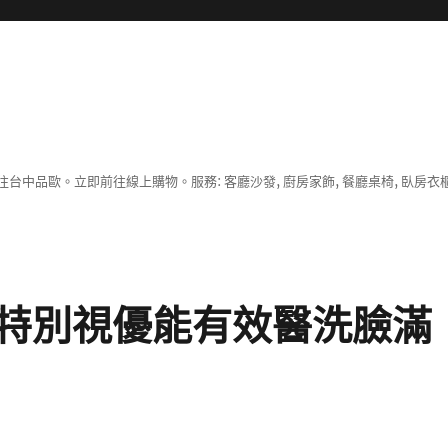
中品歐。立即前往線上購物。服務: 客廳沙發, 廚房家飾, 餐廳桌椅, 臥房衣
特別視優能有效醫洗臉滿