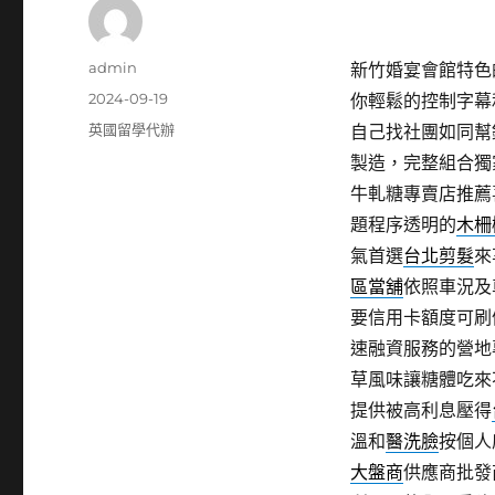
作
admin
新竹婚宴會館特色的新
者
發
2024-09-19
你輕鬆的控制字幕
佈
分
英國留學代辦
自己找社團如同幫
日
類
製造，完整組合獨
期:
牛軋糖專賣店推薦
題程序透明的
木柵
氣首選
台北剪髮
來
區當舖
依照車況及
要信用卡額度可刷
速融資服務的營地
草風味讓糖體吃來
提供被高利息壓得
溫和
醫洗臉
按個人
大盤商
供應商批發