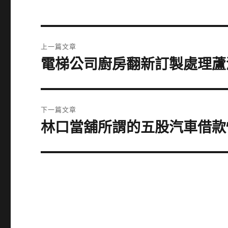
文
上一篇文章
章
電梯公司廚房翻新訂製處理蘆
上
一
導
篇
覽
文
下一篇文章
章:
林口當舖所謂的五股汽車借款
下
一
篇
文
章: