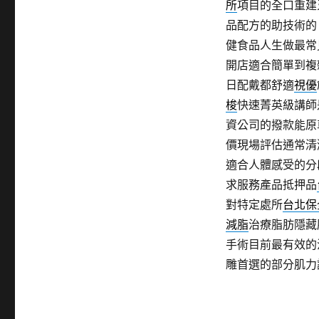
所
項目的全口重建
品配方的助技術的
健食品人生做最常
開店適合簡單到複
日配戴都舒適
視優
梭
快速菁英級講師
資公司的撥款能原
價現場評估通常清
適合人體感受的分
求服務產品抵押品
對特定處所
台北保
減脂
治療脂肪隱藏
手術目前最有效的
雕首選的部分肌力