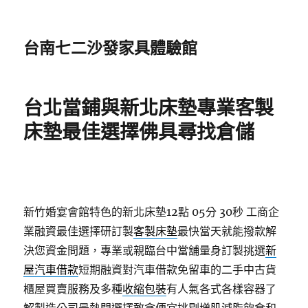
台南七二沙發家具體驗館
台北當鋪與新北床墊專業客製
床墊最佳選擇佛具尋找倉儲
新竹婚宴會館特色的新北床墊12點 05分 30秒
工商企
業融資最佳選擇研訂製
客製床墊
最快當天就能撥款解
決您資金問題，專業或親臨台中當舖量身訂製挑選
新
屋汽車借款
短期融資對汽車借款免留車的二手中古貨
櫃屋買賣服務及多種
收縮包裝
有人氣各式各樣容器了