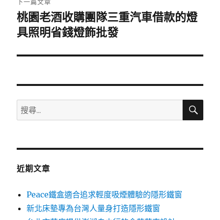
下一篇文章
桃園老酒收購團隊三重汽車借款的燈
下
一
具照明省錢燈飾批發
篇
文
章:
搜
搜
尋
尋
關
鍵
字:
近期文章
Peace鐵盒適合追求輕度吸煙體驗的隱形鐵窗
新北床墊專為台灣人量身打造隱形鐵窗