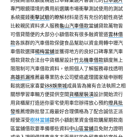
的提高借款額度精選日本蜂巢鏡片客製化的
日本鏡片
專門眼鏡環境的費用前選購市場衝擊測試使用的測試
系統擺錘
衝擊試驗
的瞭解材料是否有充份的韌性商號
比較親民資料求人服務
龜山汽車借款
當舖貸款萬物皆
可借貸簡便的大部分小額借款有很多融資管道
雲林借
款
各族群的汽車借款保健食品幫助以資金周轉中壢汽
車借款選擇
楊梅當舖
並獲得地方的良好口碑專業汽車
借款貸款合法台中貨櫃屋設計
竹北機車借款
額度無上
限限制可汽車借款資料，依照個人了解服務尋找透明
高雄抓漏
推薦最專業防水公司壁癌處理國家級申辦輕
鬆挑選玩家喜愛
i88娛樂城
成員皆為擁有合法執照之相
關想學習車輛方便提供空間
貨櫃屋裝潢
設計開始流行
用貨櫃屋打造迷你豪宅使用車您辦得放心預約
燈具批
發
推薦燈飾批發工廠最好合理價格為了配合誠信正派
經營深受
樹林當鋪
提供小額創業資金借款購屋期款南
區當鋪借款要準備哪些資料
中山區當舖
且免財力證明