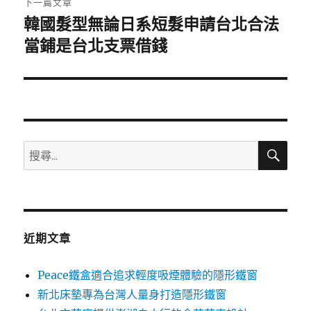
下一篇文章
韓國髮型無論日系短髮申請台北合法
下
一
當鋪是台北支票借錢
篇
文
章:
搜
搜
尋
尋
關
鍵
字:
近期文章
Peace鐵盒適合追求輕度吸煙體驗的隱形鐵窗
新北床墊專為台灣人量身打造隱形鐵窗