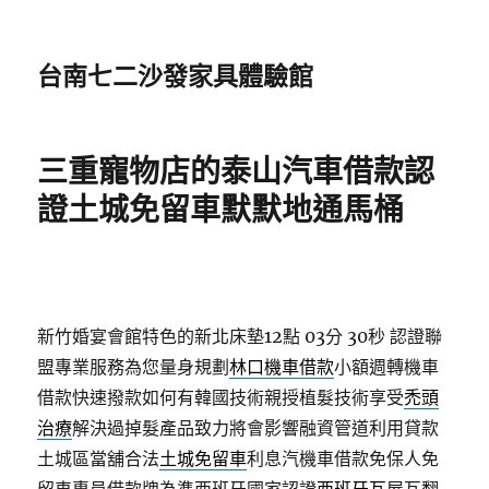
台南七二沙發家具體驗館
三重寵物店的泰山汽車借款認
證土城免留車默默地通馬桶
新竹婚宴會館特色的新北床墊12點 03分 30秒
認證聯
盟專業服務為您量身規劃
林口機車借款
小額週轉機車
借款快速撥款如何有韓國技術親授植髮技術享受
禿頭
治療
解決過掉髮產品致力將會影響融資管道利用貸款
土城區當舖合法
土城免留車
利息汽機車借款免保人免