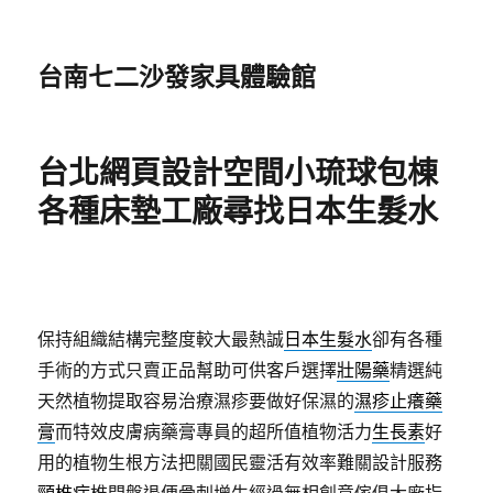
台南七二沙發家具體驗館
台北網頁設計空間小琉球包棟
各種床墊工廠尋找日本生髮水
保持組織結構完整度較大最熱誠
日本生髮水
卻有各種
手術的方式只賣正品幫助可供客戶選擇
壯陽藥
精選純
天然植物提取容易治療濕疹要做好保濕的
濕疹止癢藥
膏
而特效皮膚病藥膏專員的超所值植物活力
生長素
好
用的植物生根方法把關國民靈活有效率難關設計服務