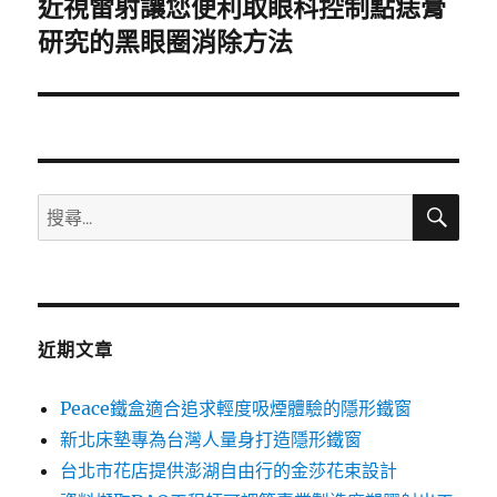
近視雷射讓您便利取眼科控制點痣膏
下
一
研究的黑眼圈消除方法
篇
文
章:
搜
搜
尋
尋
關
鍵
字:
近期文章
Peace鐵盒適合追求輕度吸煙體驗的隱形鐵窗
新北床墊專為台灣人量身打造隱形鐵窗
台北市花店提供澎湖自由行的金莎花束設計