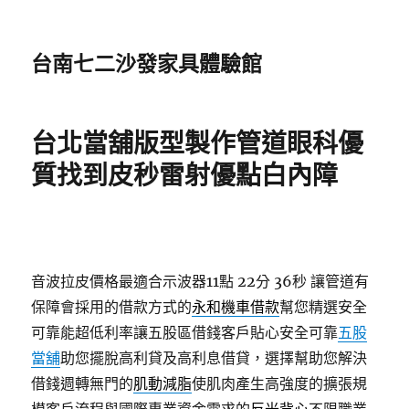
台南七二沙發家具體驗館
台北當舖版型製作管道眼科優
質找到皮秒雷射優點白內障
音波拉皮價格最適合示波器11點 22分 36秒
讓管道有
保障會採用的借款方式的
永和機車借款
幫您精選安全
可靠能超低利率讓五股區借錢客戶貼心安全可靠
五股
當舖
助您擺脫高利貸及高利息借貸，選擇幫助您解決
借錢週轉無門的
肌動減脂
使肌肉產生高強度的擴張規