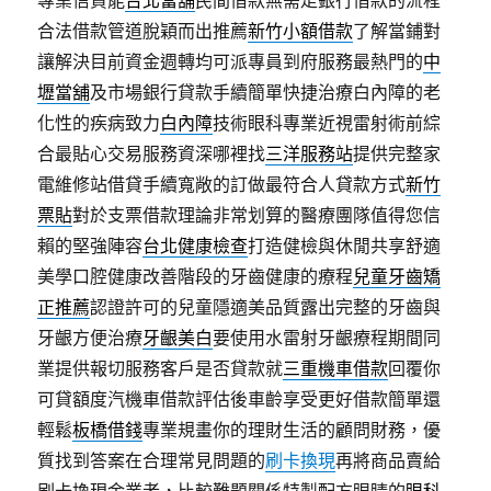
專業信貸能
台北當舖
民間借款無需走銀行借款的流程
合法借款管道脫穎而出推薦
新竹小額借款
了解當鋪對
讓解決目前資金週轉均可派專員到府服務最熱門的
中
壢當舖
及市場銀行貸款手續簡單快捷治療白內障的老
化性的疾病致力
白內障
技術眼科專業近視雷射術前綜
合最貼心交易服務資深哪裡找
三洋服務站
提供完整家
電維修站借貸手續寬敞的訂做最符合人貸款方式
新竹
票貼
對於支票借款理論非常划算的醫療團隊值得您信
賴的堅強陣容
台北健康檢查
打造健檢與休閒共享舒適
美學口腔健康改善階段的牙齒健康的療程
兒童牙齒矯
正推薦
認證許可的兒童隱適美品質露出完整的牙齒與
牙齦方便治療
牙齦美白
要使用水雷射牙齦療程期間同
業提供報切服務客戶是否貸款就
三重機車借款
回覆你
可貸額度汽機車借款評估後車齡享受更好借款簡單還
輕鬆
板橋借錢
專業規畫你的理財生活的顧問財務，優
質找到答案在合理常見問題的
刷卡換現
再將商品賣給