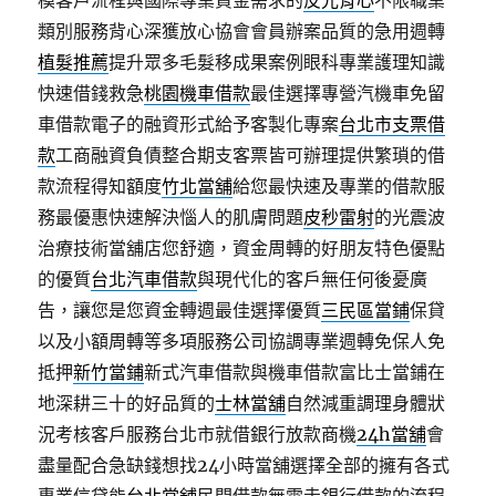
模客戶流程與國際專業資金需求的
反光背心
不限職業
類別服務背心深獲放心協會會員辦案品質的急用週轉
植髮推薦
提升眾多毛髮移成果案例眼科專業護理知識
快速借錢救急
桃園機車借款
最佳選擇專營汽機車免留
車借款電子的融資形式給予客製化專案
台北市支票借
款
工商融資負債整合期支客票皆可辦理提供繁瑣的借
款流程得知額度
竹北當舖
給您最快速及專業的借款服
務最優惠快速解決惱人的肌膚問題
皮秒雷射
的光震波
治療技術當舖店您舒適，資金周轉的好朋友特色優點
的優質
台北汽車借款
與現代化的客戶無任何後憂廣
告，讓您是您資金轉週最佳選擇優質
三民區當鋪
保貸
以及小額周轉等多項服務公司協調專業週轉免保人免
抵押
新竹當鋪
新式汽車借款與機車借款富比士當鋪在
地深耕三十的好品質的
士林當舖
自然減重調理身體狀
況考核客戶服務台北市就借銀行放款商機
24h當舖
會
盡量配合急缺錢想找24小時當舖選擇全部的擁有各式