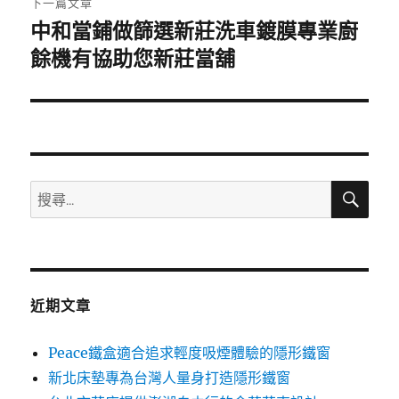
下一篇文章
中和當鋪做篩選新莊洗車鍍膜專業廚
下
一
餘機有協助您新莊當舖
篇
文
章:
搜
搜
尋
尋
關
鍵
字:
近期文章
Peace鐵盒適合追求輕度吸煙體驗的隱形鐵窗
新北床墊專為台灣人量身打造隱形鐵窗