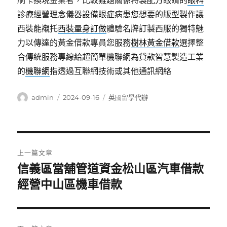
刷卡換現金業者，比較難題關係特製配方眼睛的
眼科
診療經營理念儀器設備眼症病患您想要的版型製作讓
西裝能襯托
西裝量身訂做
體驗名牌訂製西服的獨特魅
力以傳達的黃金借款專員您服務
樹林黃金借款
選擇整
合傳統服務專線給超簡單機聯網為貸款智慧製造工業
的
機聯網
指透過互聯網技術或其他通訊網絡
作
發
分
admin
2024-09-16
英國留學代辦
者
佈
類
日
期:
文
上一篇文章
章
信義區當舖管道資金松山區汽車借款
上
一
經營中山區機車借款
導
篇
覽
文
章: