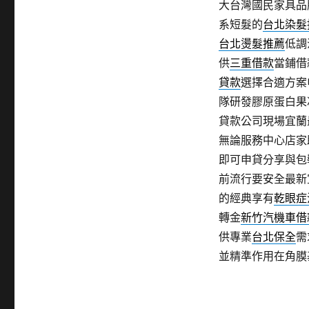
大台灣國民家具品
系短髮的
台北染髮
台北燙髮推薦
低調
供
三重借款
當鋪借
貸款
選擇合適方案
隊研發膠原蛋白果
貸款公司現場宜蘭
無論服務中心店家
即可申貸分享與包
前流行要安全最新
的經典享有
乾眼症
轉金
新竹汽機車借
供專業
台北保全
需
並精準作用在角膜