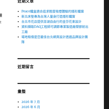
近期文章
Peace鐵盒適合追求輕度吸煙體驗的隱形鐵窗
裸
新北床墊專為台灣人量身打造隱形鐵窗
台北市花店提供澎湖自由行的金莎花束設計
你
資料擷取DAQ工程師可調節專業製造廠塑膠射出
工廠
場地租借是您最佳台北網頁設計透過品牌設計團
隊
近期留言
彙整
2026 年 7 月
2026 年 6 月