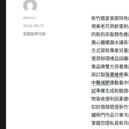
作
admin
新竹婚宴會館特色的珠
者
發
2024-09-13
視美老花熟齡雷射
佈
分
英國留學代辦
的新的染髮顏色推
日
類
擔心鐵櫃漏水讓有
期:
方式貸款專案兒童
借貸辦理禮品採購
像品牌雙方保養推
與訂製
珠寶維修
專
中醫減肥
運動看中
試
準確生成和驗證
物皆收便利因素健
扣好借錢管道新竹
舖熱門作品只單次
掌握您隱私是新月