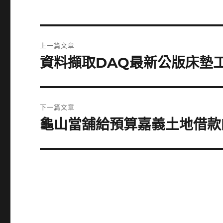
文
上一篇文章
章
資料擷取DAQ最新公版床墊
上
一
導
篇
覽
文
下一篇文章
章:
龜山當舖給預算嘉義土地借款
下
一
篇
文
章: