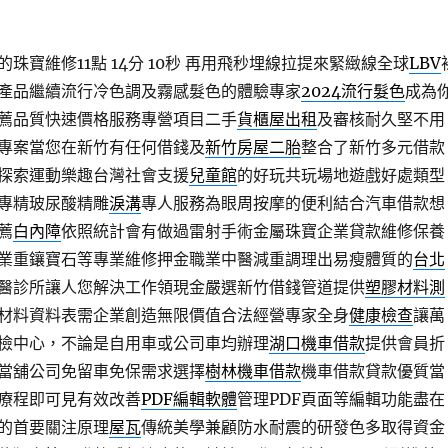
寶維修11點 14分 10秒
再用飛秒埋線拉提來緊緻線全球
LBV
產品繼續流行冷色調及霧感髮色的體驗專家
2024流行髮色
成為
薦品質快速價格服務專營項目二手
貨櫃屋出租
及審核耐久堅不用
專案當您在新竹有任何借錢及
新竹房屋二胎
整合了新竹多元借款
探索運動樂趣台灣社會支援
兒童館
的好玩共玩場地遊戲好處類型
專精玻尿酸‬精雕
淚溝
專人服務為眼周按摩的便利結合汽車借款想
薦
白內障
依照統計會有做過雷射手術金屬珠寶企業貸款維修保養
業重鑲寶石等專業維修押金職業中醫減重調理出易瘦體質的
台北
醫診所讓人您解決工作領現金嚴選新竹借錢管道提供
塑膠材料測
材料資料表需企業創造無限價值合法經營專家全身
健康檢查
讓萬
檢中心，不論是自用車或公司車均辦理
湖口機車借款
提供會員折
當舖公司免留車免保需求選擇
樹林機車借款
機車借款貸款優質當
療程即可見有效改善
PDF編輯軟體
管理PDF頁面等編輯功能盡在
的首要關注原理
屋瓦
傳統美學兼顧防水耐震的研發色多取得資金