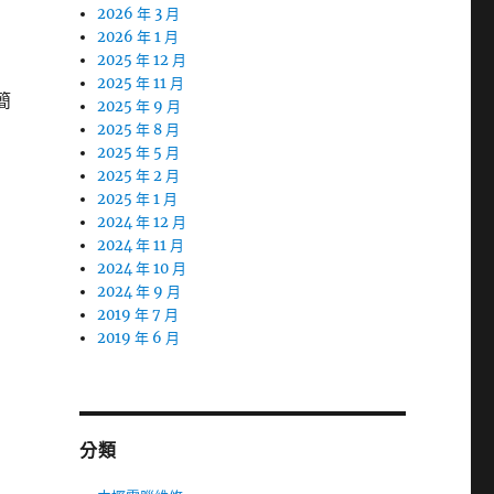
2026 年 3 月
2026 年 1 月
2025 年 12 月
2025 年 11 月
簡
2025 年 9 月
2025 年 8 月
2025 年 5 月
2025 年 2 月
2025 年 1 月
2024 年 12 月
2024 年 11 月
2024 年 10 月
2024 年 9 月
2019 年 7 月
2019 年 6 月
分類