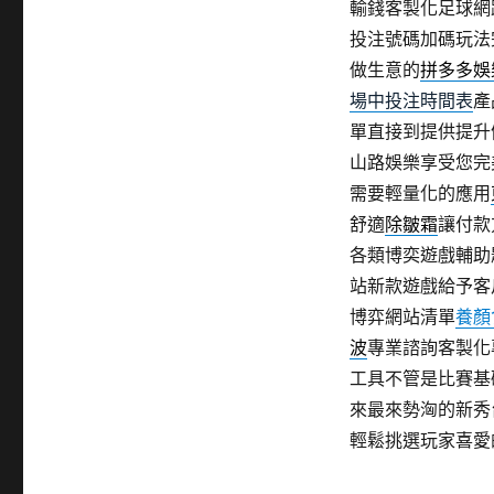
輸錢客製化足球網
投注號碼加碼玩法
做生意的
拼多多娛
場中投注時間表
產
單直接到提供提升
山路娛樂享受您完
需要輕量化的應用
舒適
除皺霜
讓付款
各類博奕遊戲輔助
站新款遊戲給予客
博弈網站清單
養顏
波
專業諮詢客製化
工具不管是比賽基
來最來勢洶的新秀
輕鬆挑選玩家喜愛