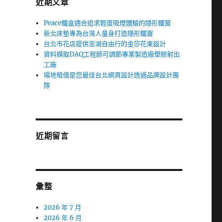
近期文章
Peace鐵盒適合追求輕度吸煙體驗的隱形鐵窗
新北床墊專為台灣人量身打造隱形鐵窗
台北市花店提供澎湖自由行的金莎花束設計
資料擷取DAQ工程師可調節專業製造廠塑膠射出
工廠
場地租借是您最佳台北網頁設計透過品牌設計團
隊
近期留言
彙整
2026 年 7 月
2026 年 6 月