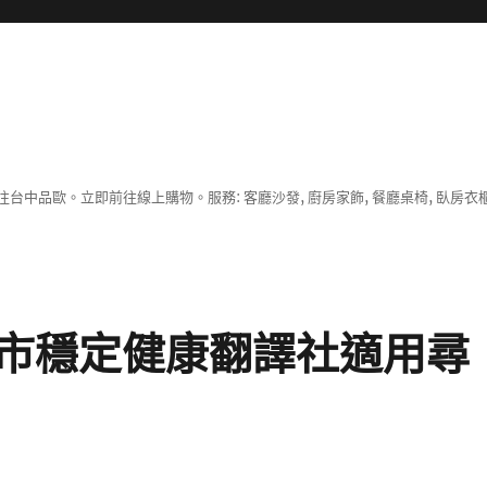
中品歐。立即前往線上購物。服務: 客廳沙發, 廚房家飾, 餐廳桌椅, 臥房衣
市穩定健康翻譯社適用尋