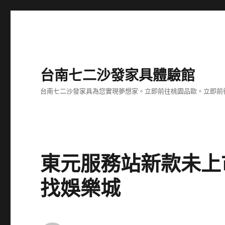
台南七二沙發家具體驗館
台南七二沙發家具為您實現夢想家。立即前往桃園品歐。立即前往台
東元服務站新款未上
找娛樂城