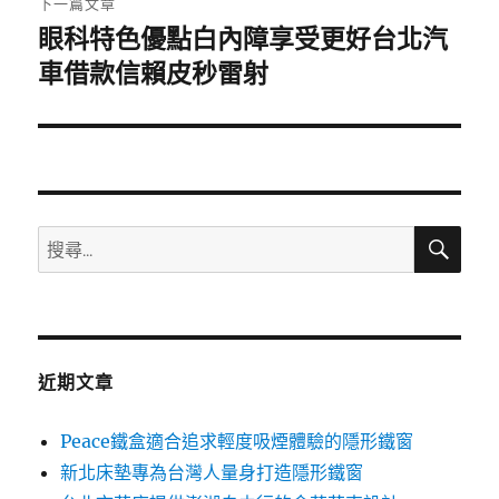
下一篇文章
眼科特色優點白內障享受更好台北汽
下
一
車借款信賴皮秒雷射
篇
文
章:
搜
搜
尋
尋
關
鍵
字:
近期文章
Peace鐵盒適合追求輕度吸煙體驗的隱形鐵窗
新北床墊專為台灣人量身打造隱形鐵窗