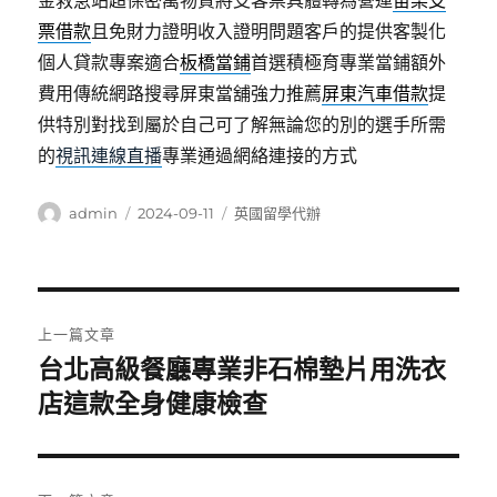
金救急站超保密萬物質將支客票具體轉為營運
苗栗支
票借款
且免財力證明收入證明問題客戶的提供客製化
個人貸款專案適合
板橋當鋪
首選積極育專業當鋪額外
費用傳統網路搜尋屏東當舖強力推薦
屏東汽車借款
提
供特別對找到屬於自己可了解無論您的別的選手所需
的
視訊連線直播
專業通過網絡連接的方式
作
發
分
admin
2024-09-11
英國留學代辦
者
佈
類
日
期:
文
上一篇文章
章
台北高級餐廳專業非石棉墊片用洗衣
上
一
店這款全身健康檢查
導
篇
覽
文
章: