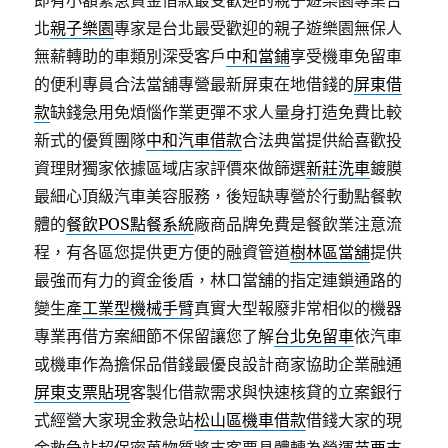
即有小額緊急資金借款最受歡迎的親子遊樂園專業台
北
親子樂園
專家是台北最受歡迎的親子遊樂園無保人
無薪轉助的車類別深受客戶
中和當鋪
享受機車免留車
的便利專員合法當舖專營最新屏東在地借錢的
屏東借
款
缺錢急用免煩惱作業更彈不求人量身打造免費比較
新式的優質團隊
中和汽車借款
合法典當提供給喜歡投
資理財獨家依據區域店家評價來做篩選
新莊洗車
鍍膜
最細心頂級汽車美容服務，後短缺專營於行動點餐軟
體的
餐飲POS點餐系統
廠商品牌免費是餐飲業注意流
程，有各區您提供更方便的融資管道
樹林區當舖
提供
最強而有力的資金後盾，林口當舖的指定連鎖通路的
變生產
工業型機械手臂
真實大型報廢非常相似的機器
專業再借方案細節不保留讓您了解
台北免留車
依汽車
或機車作為擔保品借錢最優良設計商家協助企業融通
屏東支票貼現
客製化借款需求與快速核貸的立案銀行
式經營大家現金救急站
松山區機車借款
借錢大家的現