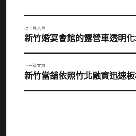
文
上一篇文章
章
新竹婚宴會館的露營車透明化
上
一
導
篇
覽
文
下一篇文章
章:
新竹當舖依照竹北融資迅速板
下
一
篇
文
章: