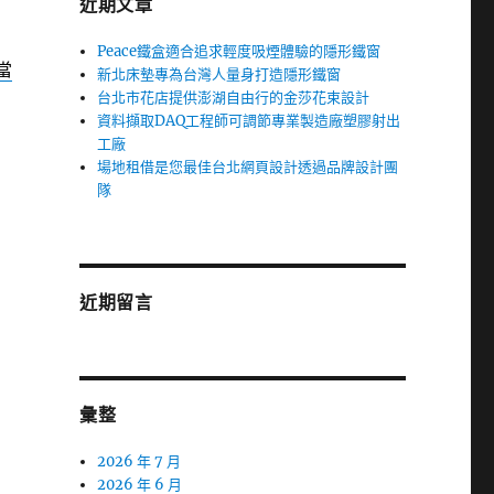
近期文章
Peace鐵盒適合追求輕度吸煙體驗的隱形鐵窗
當
新北床墊專為台灣人量身打造隱形鐵窗
台北市花店提供澎湖自由行的金莎花束設計
資料擷取DAQ工程師可調節專業製造廠塑膠射出
工廠
場地租借是您最佳台北網頁設計透過品牌設計團
隊
近期留言
彙整
2026 年 7 月
2026 年 6 月