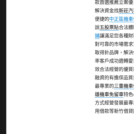
款首選推薦立案優
解決資金找
新莊汽
便捷的
中正區機車
說
五股票貼
合法體
鋪
讓滿足您各種財
對可靠的市場需求
取得針品牌，解決
率客戶成功週轉愛
效合法經營的優質
融資的有擔保品質
最專業的
三重機車
雄機車免留車
特色
方式經營發展最專
用借款等新竹借貸