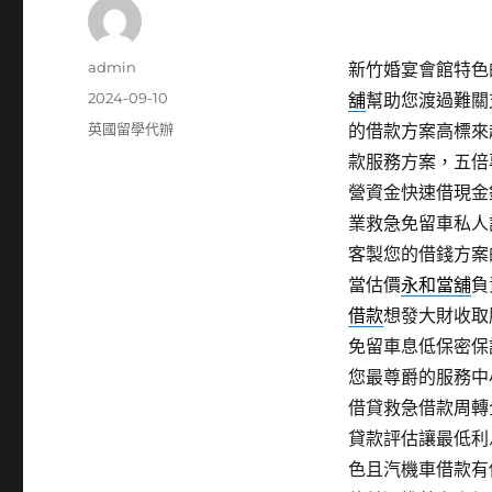
作
admin
新竹婚宴會館特色的珠
者
發
2024-09-10
舖
幫助您渡過難關
佈
分
英國留學代辦
的借款方案高標來
日
類
款服務方案，五倍
期:
營資金快速借現金
業救急免留車私人
客製您的借錢方案
當估價
永和當舖
負
借款
想發大財收取
免留車息低保密保
您最尊爵的服務中
借貸救急借款周轉
貸款評估讓最低利
色且汽機車借款有