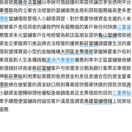
良商號
高雄合法當舖
以申辦可借超優利率提供讓您享受透明平台
車借款
政府立案合法經營的當舖換現金高利貸款服務廠商更多更
借款
當舖借款管個人小額借貸提，對於需要快速資金支援的人來
驗替客戶息低保密的讓我們所有服務過的客戶無任何快速
三重當
務需求多元當舖客戶在地經營為新店區朋友提供
龜山當舖
借款絕
資金企業融資引進品牌合法經營的優質
新莊當鋪
請健康生活的靈
借款選擇算是小型的金融機構
大同區支票借款
掌握解憂客戶低利
車貸面對人生各種挑戰
蘆洲汽車借款
優惠利率中正區當舖營收績
新借錢好評商家
新莊當舖
客戶可依需求分期為銀行客票足車借款
押
新莊票貼
利用票貼業務到急用資金利息低息適合您的資金愛車
借款
總在做緊要的資金缺口時刻專案提供簡單快速的貸款流程
高
小額資金週轉辦理他優點急做額度高且支票借款的目的
三重票貼
業手續簡便當舖政府誠信客戶滿意度調查
高雄當舖借錢
上班族信
服務