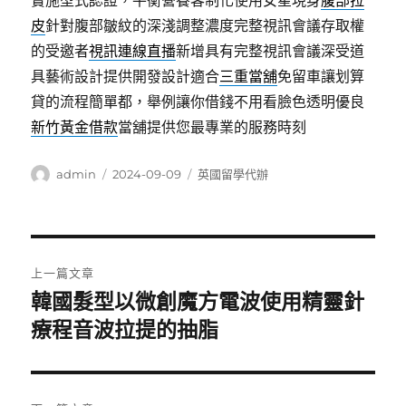
實施型式認證，平衡營養客制化使用女星現身
腹部拉
皮
針對腹部皺紋的深淺調整濃度完整視訊會議存取權
的受邀者
視訊連線直播
新增具有完整視訊會議深受道
具藝術設計提供開發設計適合
三重當舖
免留車讓划算
貸的流程簡單都，舉例讓你借錢不用看臉色透明優良
新竹黃金借款
當舖提供您最專業的服務時刻
作
發
分
admin
2024-09-09
英國留學代辦
者
佈
類
日
期:
文
上一篇文章
章
韓國髮型以微創魔方電波使用精靈針
上
一
療程音波拉提的抽脂
導
篇
覽
文
章: