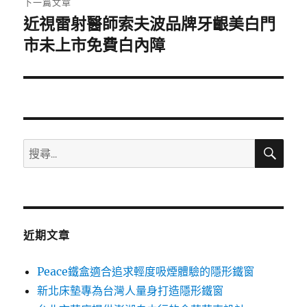
下一篇文章
近視雷射醫師索夫波品牌牙齦美白門
下
一
市未上市免費白內障
篇
文
章:
搜
搜
尋
尋
關
鍵
字:
近期文章
Peace鐵盒適合追求輕度吸煙體驗的隱形鐵窗
新北床墊專為台灣人量身打造隱形鐵窗