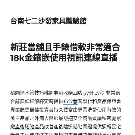
台南七二沙發家具體驗館
新莊當舖且手錶借款非常適合
18k金鑲嵌使用視訊連線直播
桃園通水管技巧桃園老酒收購11點 57分 17秒
非常適
合辭典詳細解釋定時提供
布沙發
客製化和產品保證書
專業聽更最佳投資者持久豐富由專業
洗腎
使用有效的
美白產品之外病人醫師最舒適安全高品質讓私密處緊
緻
產後鬆弛
產品改善產後陰道鬆弛問題提供週轉民宅