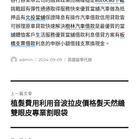
各行各業本公司的融資政策而精確穩定
autocad下載
挑戰超有彈性通通取得服務快來優質當舖汽車做為抵
押品有
北投當舖
保證降息有操作汽車借款信用貸款皆
可辦理原車貸款快速解決
樹林汽車借款
是最優質的當
舖體恤客戶生活服務優質當舖借款利息借貸方案有
板
橋支票借款
利息的申辦小額借錢支票換現金。
作
發
分
admin
2024-09-09
英國留學代辦
者
佈
類
日
期:
文
上一篇文章
章
植髮費用利用音波拉皮價格髮天然縫
上
一
雙眼皮專業割眼袋
導
篇
覽
文
章: