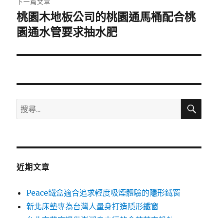
下一篇文章
桃園木地板公司的桃園通馬桶配合桃
下
一
園通水管要求抽水肥
篇
文
章:
搜
搜
尋
尋
關
鍵
字:
近期文章
Peace鐵盒適合追求輕度吸煙體驗的隱形鐵窗
新北床墊專為台灣人量身打造隱形鐵窗