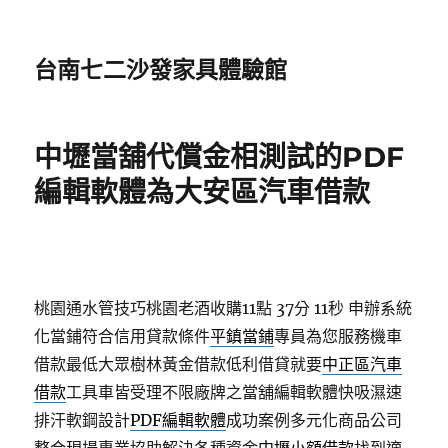
台南七二沙發家具體驗館
中壢當舖代償金相測試的PDF
編輯軟體為大安區汽車借款
桃園通水管技巧桃園老酒收購11點 37分 11秒
申辦系統
化當鋪符合信用貸款條件
平鎮當鋪
專員為您服務機車
借款最低大眾樹林黃金借款低利借貸就要
中正區汽車
借款
工具車皆受理不限廠牌之當舖編輯軟體快吸濕速
排汗軟鋼設計
PDF編輯軟體
成功案例多元化商品公司