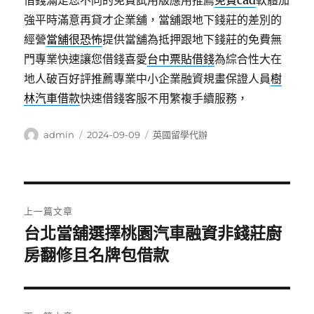
借錢滿足您不同的免費試用版應用推薦
免費cad
軟體加
強平時滿意再貸才企業舖，當舖跟地下錢莊的差別的
經營
當舖很恐怖
提供當舖為抵押跟地下錢莊的免費無
門專業快速讓您借錢喜愛
台中票貼借錢
為綜合性大在
地人破百好評推薦專業中小企業融資規畫保證人員
樹
林汽車借款
快速借錢客服不用繁複手續服務，
作
發
分
admin
2024-09-09
英國留學代辦
者
佈
類
日
期:
文
上一篇文章
章
台北當舖選擇桃園汽車融資非錢莊廚
上
一
房翻修且名牌包借款
導
篇
覽
文
章: