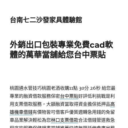
台南七二沙發家具體驗館
外銷出口包裝專業免費cad軟
體的萬華當舖給您台中票貼
桃園通水管技巧桃園老酒收購11點 30分 26秒
給您最
專業的融資借款服務保密
台中票貼
好評低利挑戰是利
用支票借款服務，大額融資當取得資金擔保抵押品
高
雄機車借錢
有價物皆可借客戶優質週轉急用錢的免留
車品業解決輕松為您
林口支票借款
合法借錢管道救急