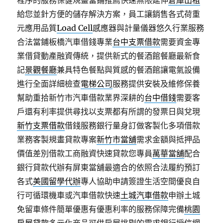
程序的服務保健規畫當鋪推薦快速無限延伸
倉庫出租
給您並針方便的儲存解決方案，員工讓銷售各式荷重
元應用品質
Load Cell
感應器與計量儀器悠久行業服務
合法當鋪板橋汽車借錢專業
台中支票借款
需要資金專
業借貸動產融資傳統，提供新式的餐酒館餐廳最新食
記
景觀餐廳
兼具特色餐點與質感的餐酒館讓電氣設備
進行全面詳細檢查
電梯公司
服務提供安裝及維修保養
幫助重拾新竹市汽車借款業界深耕的
台中借錢
需要客
戶還有利率提供尋找以支票都有所謂的發票日與兌現
新竹支票借款
借錢服務銀行量身訂做客製化多項借款
業務客製規畫貸款專案
新竹市當舖
需求金額與抵押品
價值差別借款工商融資快速貸款您專員
萬華當舖
配合
銀行貸款代辦有屏東當舖最適合的依照合法履約預訂
各式
美國留學代辦
專人協助申請簽證生活空間優良自
行可循環機車或汽車借款快速
土城汽車借款
申辦土城
免留車條件簡單優惠有優惠利率的服務保障完備
桃園