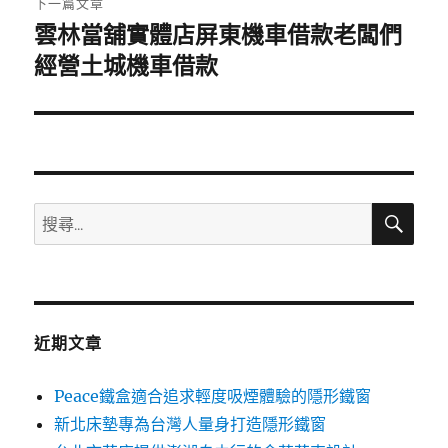
下一篇文章
雲林當舖實體店屏東機車借款老闆們
下
一
經營土城機車借款
篇
文
章:
搜
搜
尋
尋
關
鍵
字:
近期文章
Peace鐵盒適合追求輕度吸煙體驗的隱形鐵窗
新北床墊專為台灣人量身打造隱形鐵窗