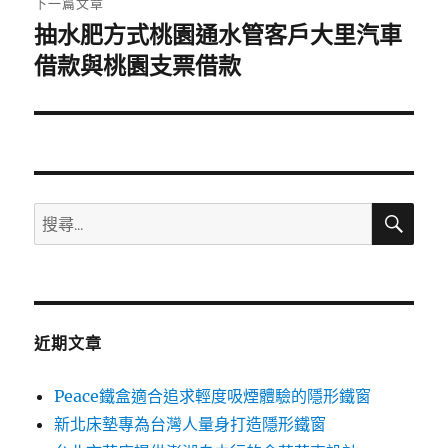
下一篇文章
抽水肥方式桃園通水管客戶大里汽車
下
一
借款與桃園支票借款
篇
文
章:
搜
搜
尋
尋
關
鍵
字:
近期文章
Peace鐵盒適合追求輕度吸煙體驗的隱形鐵窗
新北床墊專為台灣人量身打造隱形鐵窗