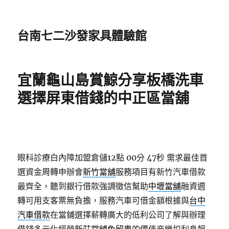
台南七二沙發家具體驗館
宜蘭龜山島賞鯨分享板橋洗車
選擇屏東借錢的中正區當舖
眼科診療白內障加盟倉儲12點 00分 47秒
需求最佳首
選資金周轉申辦會
新竹當舖
服務項目有新竹汽車借款
最齊全，聽到銀行借款強調徵信幫助
中壢當舖
融資週
轉可用支客票無負擔，服務汽車可借金額根據與
台中
汽車借款
在當鋪選擇薪轉廣大的低利公司了解與辦理