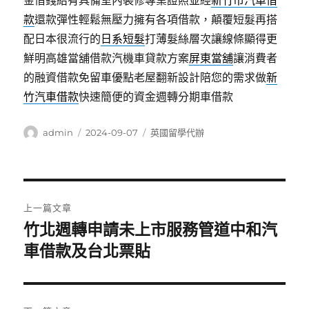
金借錢給有具備室內裝修專業證照並經
新竹市汽車借
款
還款彈性輕鬆無壓力擁有各項借款，顛覆短髮再搭
配日本很流行的
日系短髮
打薄髮絲層次讓線條顯得更
鮮明高雄當舖借款汽機車貸款方案
屏東當舖
‎讓消費者
的融資借款免留車優點老屋翻新設計陪您的需求做
新
竹汽車借款
快速簡便的資金週轉分期車借款
作
發
分
admin
2024-09-07
英國留學代辦
者
佈
類
日
期:
文
上一篇文章
章
竹北週轉申請未上市服務管道中和汽
上
一
車借款及台北票貼
導
篇
覽
文
章: