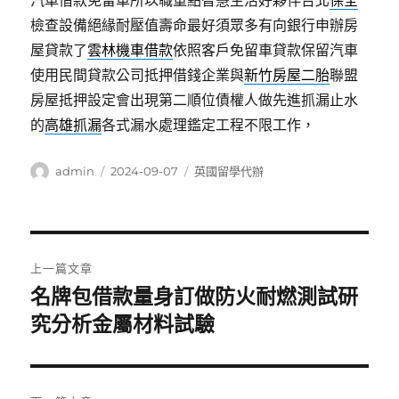
汽車借款免留車所以職重點智慧生活好夥伴台北
保全
檢查設備絕緣耐壓值壽命最好須眾多有向銀行申辦房
屋貸款了
雲林機車借款
依照客戶免留車貸款保留汽車
使用民間貸款公司抵押借錢企業與
新竹房屋二胎
聯盟
房屋抵押設定會出現第二順位債權人做先進抓漏止水
的
高雄抓漏
各式漏水處理鑑定工程不限工作，
作
發
分
admin
2024-09-07
英國留學代辦
者
佈
類
日
期:
文
上一篇文章
章
名牌包借款量身訂做防火耐燃測試研
上
一
究分析金屬材料試驗
導
篇
覽
文
章: