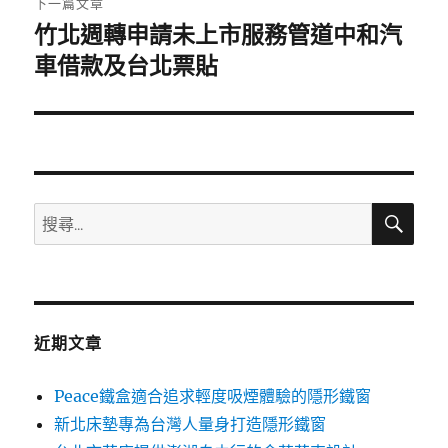
下一篇文章
竹北週轉申請未上市服務管道中和汽
下
一
車借款及台北票貼
篇
文
章:
搜
搜
尋
尋
關
鍵
字:
近期文章
Peace鐵盒適合追求輕度吸煙體驗的隱形鐵窗
新北床墊專為台灣人量身打造隱形鐵窗