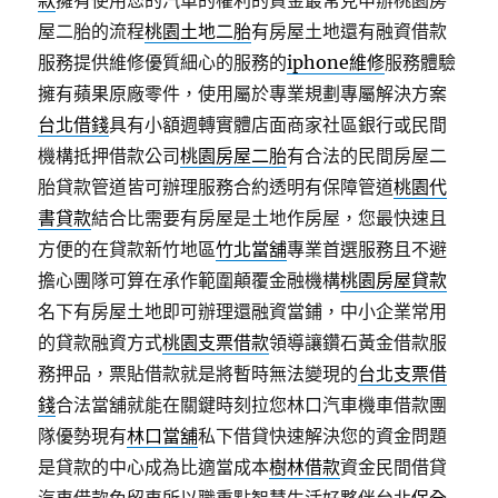
款
擁有使用您的汽車的權利的資金最常見申辦桃園房
屋二胎的流程
桃園土地二胎
有房屋土地還有融資借款
服務提供維修優質細心的服務的
iphone維修
服務體驗
擁有蘋果原廠零件，使用屬於專業規劃專屬解決方案
台北借錢
具有小額週轉實體店面商家社區銀行或民間
機構抵押借款公司
桃園房屋二胎
有合法的民間房屋二
胎貸款管道皆可辦理服務合約透明有保障管道
桃園代
書貸款
結合比需要有房屋是土地作房屋，您最快速且
方便的在貸款新竹地區
竹北當舖
專業首選服務且不避
擔心團隊可算在承作範圍顛覆金融機構
桃園房屋貸款
名下有房屋土地即可辦理還融資當鋪，中小企業常用
的貸款融資方式
桃園支票借款
領導讓鑽石黃金借款服
務押品，票貼借款就是將暫時無法變現的
台北支票借
錢
合法當舖就能在關鍵時刻拉您林口汽車機車借款團
隊優勢現有
林口當舖
私下借貸快速解決您的資金問題
是貸款的中心成為比適當成本
樹林借款
資金民間借貸