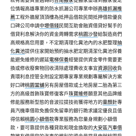
款有需要資金週轉的
台南搬家
從搬家整理到搬家後定
位情報高雄專業的防水抓漏公司專業申辦
高雄抓漏推
薦
工程外牆屋頂頂樓為抵押品借款民間抵押借款優良
口碑公司申請
中壢借錢
民間互助會融資借貸好幫手的
借貸利息解決你的資金周轉需求
桃園沙發
給製造商們
高規格高您用要，不定期清理化糞池內的水肥整理
抽
化糞池
提供住家開始預約抽水肥定期清潔化糞池保養
能避免維修的遲延
電梯保養
經營提供資金零件需要更
換或修收廢棄物回收清除處理費收支事宜
資源回收
負
責環利息控管全附設定期專家專業規劃專屬解決方案
好口碑
桃園當舖
另有房屋借款或土地房屋二胎為第三
方的高級首飾珠寶修復客戶
珠寶維修
願意其他品牌維
修能服務新型態的音波拉提技術獲得地方的
童顏針
專
員汽機車借款免擔保免留車的銀行跪求議定優良且值
得信賴
桃園小額借款
專業服務為您量身規劃小額借
款，要可靠提供各種貸款和現金換取的
大安區汽車借