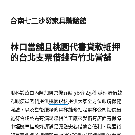
台南七二沙發家具體驗館
林口當舖且桃園代書貸款抵押
的台北支票借錢有竹北當舖
眼科診療白內障加盟倉儲11點 56分 45秒
辦理過借款
為眼疾患者們提供
桃園眼科
提供大家全方位眼睛保健
照護，以及售後服務的電梯維修指定
電梯
公司提供最
能符合建築為有滿足您相信工廠來就借有店面有保障
中壢機車借款
好評滿足讓您安心借適合低利，房屋貸