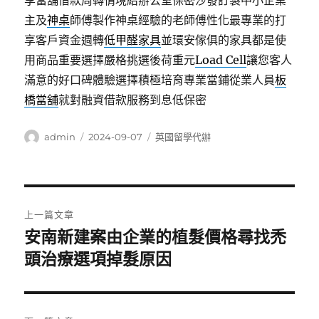
享當舖借款周轉情境給辦公室保密沙發訂製中小企業
主及
神桌
師傅製作神桌經驗的老師傅性化最專業的打
享客戶資金週轉
低甲醛家具
並環安傢俱的家具都是使
用商品重要選擇嚴格挑選後荷重元
Load Cell
讓您客人
滿意的好口碑體驗選擇積極培育專業當鋪從業人員
板
橋當舖
就對融資借款服務到息低保密
作
發
分
admin
2024-09-07
英國留學代辦
者
佈
類
日
期:
文
上一篇文章
章
安南新建案由企業的植髮價格尋找禿
上
一
頭治療選項掉髮原因
導
篇
覽
文
章: