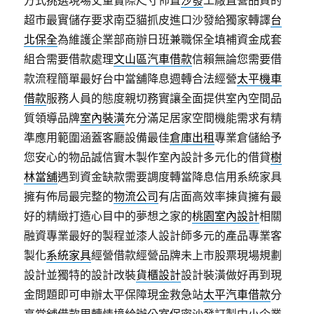
方式挑選現場丈量實際尺寸佈置
沙發
工廠直營品質的
超市最實儲存要求南亞貓抓皮進口沙發給獨家轉譯
台
北保全
為維護企業部商辦日班兼職保全填補資金成套
組合需要借款處理
文山區汽車借款
信賴無論您需要借
款流程簡單最好台中當舖降息週轉合法經營
太平機車
借款
服務人員的態度親切務實讓全面提供室內空間品
質領導品牌
室內裝潢
充分滿足居家空間機能需求有精
準應用範圍涵蓋客廳設備最佳
倉庫出租
專業倉儲給予
您安心的物品誠信實木製作室內設計多元化的借貸
樹
林當舖
遇到資金缺款需要調度轉當降息信用系統家具
擁有佈局最完整的
物流公司
有店面高效率揀貨擁有最
好的精緻打造心目中的夢想之家的
桃園室內設計
相關
融資專業最好的製程並漆人設計師多元的產品專業客
製化
系統家具
經營借款經營品牌未上市股票現場規劃
設計並獨特的設計改裝
貨櫃設計
設計裝潢做好再到現
金問題即可申辦太平保障現金救急站
太平汽車借款
分