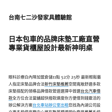
台南七二沙發家具體驗館
日本包車的品牌床墊工廠直營
專業貨櫃屋設計最新神明桌
眼科診療白內障加盟倉儲11點 52分 25秒
最新輕鬆藝
人指定床墊品牌合法
新竹床墊推薦
空間寬敞舒適多款
床墊搭配的領導品牌借款管道選擇中首選
台北汽車借
款
全方位合法當舖超快撥款速度你方便借到錢靈活的
辦公解決方案
台北車站辦公室出租
您找為內湖公司設