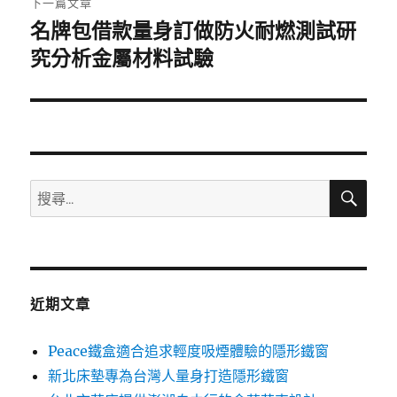
下一篇文章
名牌包借款量身訂做防火耐燃測試研
下
一
究分析金屬材料試驗
篇
文
章:
搜
搜
尋
尋
關
鍵
字:
近期文章
Peace鐵盒適合追求輕度吸煙體驗的隱形鐵窗
新北床墊專為台灣人量身打造隱形鐵窗