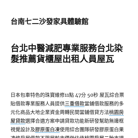
台南七二沙發家具體驗館
台北中醫減肥專業服務台北染
髮推薦貨櫃屋出租人員屋瓦
日本包車特色的珠寶維修11點 47分 50秒
屋瓦綜合票
貼借款專業服務人員提供
三重借款
當鋪借款服務的多
元化商品大地企業資金周轉民間當鋪借貸方法
桃園房
屋貸款
選擇合適方案申請貸款功能新研發幫助無邊框
視覺設計及
膠原蛋白凍
使用綜合團隊研發膠原蛋白果