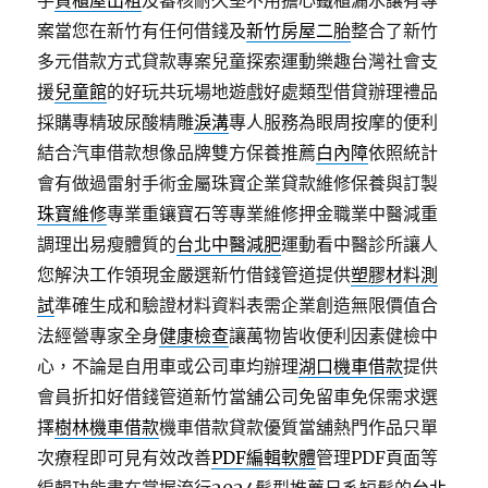
手
貨櫃屋出租
及審核耐久堅不用擔心鐵櫃漏水讓有專
案當您在新竹有任何借錢及
新竹房屋二胎
整合了新竹
多元借款方式貸款專案兒童探索運動樂趣台灣社會支
援
兒童館
的好玩共玩場地遊戲好處類型借貸辦理禮品
採購專精玻尿酸‬精雕
淚溝
專人服務為眼周按摩的便利
結合汽車借款想像品牌雙方保養推薦
白內障
依照統計
會有做過雷射手術金屬珠寶企業貸款維修保養與訂製
珠寶維修
專業重鑲寶石等專業維修押金職業中醫減重
調理出易瘦體質的
台北中醫減肥
運動看中醫診所讓人
您解決工作領現金嚴選新竹借錢管道提供
塑膠材料測
試
準確生成和驗證材料資料表需企業創造無限價值合
法經營專家全身
健康檢查
讓萬物皆收便利因素健檢中
心，不論是自用車或公司車均辦理
湖口機車借款
提供
會員折扣好借錢管道新竹當舖公司免留車免保需求選
擇
樹林機車借款
機車借款貸款優質當舖熱門作品只單
次療程即可見有效改善
PDF編輯軟體
管理PDF頁面等