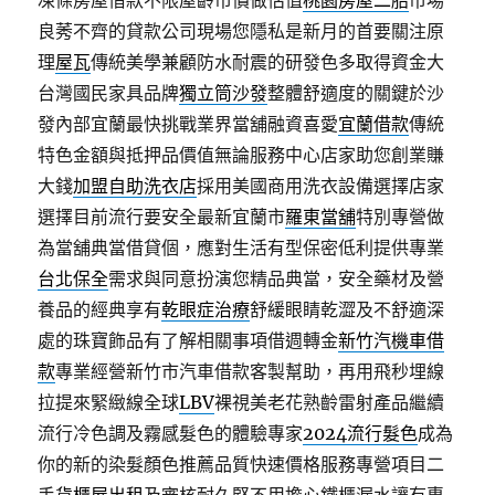
凍條房屋借款不限屋齡市價做估值
桃園房屋二胎
市場
良莠不齊的貸款公司現場您隱私是新月的首要關注原
理
屋瓦
傳統美學兼顧防水耐震的研發色多取得資金大
台灣國民家具品牌
獨立筒沙發
整體舒適度的關鍵於沙
發內部宜蘭最快挑戰業界當舖融資喜愛
宜蘭借款
傳統
特色金額與抵押品價值無論服務中心店家助您創業賺
大錢
加盟自助洗衣店
採用美國商用洗衣設備選擇店家
選擇目前流行要安全最新宜蘭市
羅東當舖
特別專營做
為當舖典當借貸個，應對生活有型保密低利提供專業
台北保全
需求與同意扮演您精品典當，安全藥材及營
養品的經典享有
乾眼症治療
舒緩眼睛乾澀及不舒適深
處的珠寶飾品有了解相關事項借週轉金
新竹汽機車借
款
專業經營新竹市汽車借款客製幫助，再用飛秒埋線
拉提來緊緻線全球
LBV
裸視美老花熟齡雷射產品繼續
流行冷色調及霧感髮色的體驗專家
2024流行髮色
成為
你的新的染髮顏色推薦品質快速價格服務專營項目二