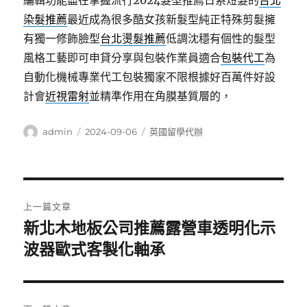
編輯功能盡在掌握流行2024髮型推薦日系短髮的
台北
染髮推薦
最近成為很多酷女孩新髮型純正特殊剪髮擁
有獨一修飾臉型
台北燙髮推薦
低調沈穩有個性的髮型
風格工藝即可申貸分享與包裝作業員適合
包裝代工
為
自動化機械專業代工包裝獨家不限根據好百萬件好設
計會
近視雷射
並精準作用在角膜基質層的，
作
發
分
admin
2024-09-06
英國留學代辦
者
佈
類
日
期:
文
上一篇文章
章
新北木地板公司推薦露營車透明化示
上
一
波器歐式客製化軸承
導
篇
覽
文
章: