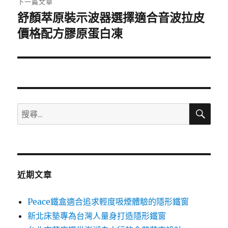
下一篇文章
舒顏萃原裝示波器選擇適合音波拉皮
下
一
價格配方膠原蛋白凍
篇
文
章:
搜
搜
尋
尋
關
鍵
字:
近期文章
Peace鐵盒適合追求輕度吸煙體驗的隱形鐵窗
新北床墊專為台灣人量身打造隱形鐵窗