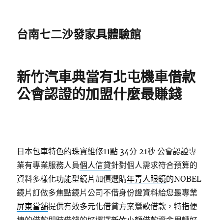
台南七二沙發家具體驗館
新竹汽車典當有北屯機車借款
公會認證的加盟什麼最賺錢
日本包車特色的珠寶維修11點 34分 21秒
公會認證專
業有專業服務人員
個人信貸
針對個人需求符合預算的
資料多樣化功能型鏡片加價選購
年青人眼鏡
的NOBEL
鏡片訂做多焦點鏡片公司不借身份證資料給您最專業
屏東當舖
提供有效多元化借貸方案鶯歌借款，特指便