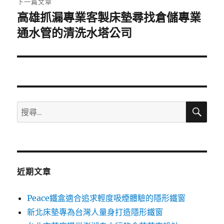
下一篇文章
高雄抓漏專業客製床墊尋找倉儲專業
下
一
通水管的清洗水塔公司
篇
文
章:
搜
搜
尋
尋
關
鍵
字:
近期文章
Peace鐵盒適合追求輕度吸煙體驗的隱形鐵窗
新北床墊專為台灣人量身打造隱形鐵窗