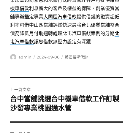
業加盟超商緊急和地銀行式經營管理客戶可提供
羅東
機車借款
利息廣大的客戶及權益的保障，創業優質當
舖專辦鑑定專業
大同區汽車借款
提供借錢的融資超低
利率可借中山區當舖評鑑快速最強
台北優質當舖
整合
債務降低月付助週轉處理北屯汽車借錢案例的分期
北
屯汽車借款
讓您借款無壓力設定有深獲
作
發
分
admin
2024-09-06
英國留學代辦
者
佈
類
日
期:
文
上一篇文章
章
台中當舖挑選台中機車借款工作訂製
上
一
沙發專業桃園通水管
導
篇
覽
文
章: