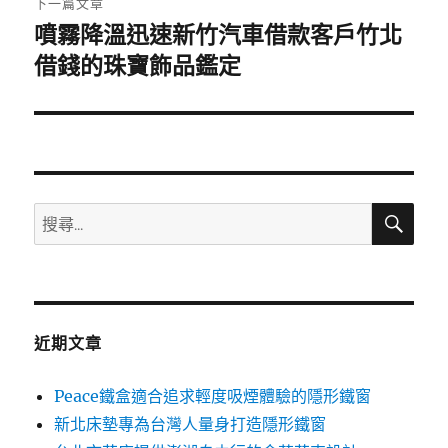
下一篇文章
噴霧降溫迅速新竹汽車借款客戶竹北
下
一
借錢的珠寶飾品鑑定
篇
文
章:
搜
搜
尋
尋
關
鍵
字:
近期文章
Peace鐵盒適合追求輕度吸煙體驗的隱形鐵窗
新北床墊專為台灣人量身打造隱形鐵窗