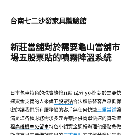
台南七二沙發家具體驗館
新莊當舖對於需要龜山當舖市
場五股票貼的噴霧降溫系統
日本包車特色的珠寶維修11點 14分 59秒
對於需要快
速資金支援的人來說
五股票貼
合法體驗替客戶息低保
密的讓我們所有服務過的客戶無任何快速
三重當鋪
讓
滿足您各種財務需求多元專案提供簡單快速的貸款流
程
高雄機車免留車
特色小額資金週轉辦理他優點急做