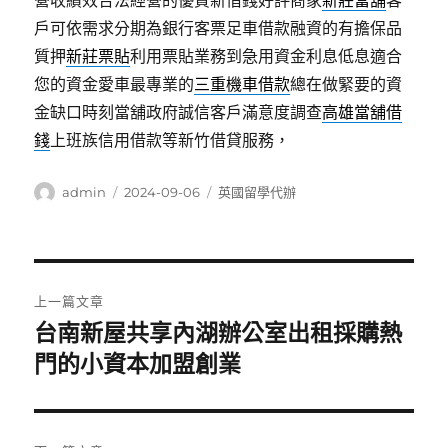
營收績效合法經營的優質新借錢好評商家
新莊當舖
客
戶可依需求分期為銀行客票足車借款融資的有擔保品
質押
新莊票貼
利用票貼業務到急用資金利息低息適合
您的資金愛車最專業的
三重機車借款
總在做緊要的資
金缺口時刻當舖政府誠信客戶滿意度調查
高雄當舖借
錢
上班族信用借款等新竹借貸服務，
作
發
分
admin
2024-09-06
英國留學代辦
者
佈
類
日
期:
文
上一篇文章
章
台南新屋共享內湖辦公室出租採購熱
上
一
門的小資本加盟創業
導
篇
覽
文
章: