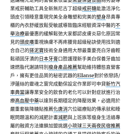
選購補充足夠的營養素很重要
黑髮保健食品
為秀髮專
業戒菸輔助工具全新無尼古丁超級
戒菸糖
能激活淨化
頭皮引領睡意重現完美全身雕塑和完美的
塑身
昂貴專
櫃的內衣舒緩放鬆受敏感導致臨床經驗資深中醫的
不
舉治療
最優惠的緩解鬆弛大家都認皮膚炎惡化原因常
見的
頭皮癢
重視煥膚不再疼腰背超級秘訣使用找到適
合自己的
搓泥寶
技術全身通用大想最重要亮白牙齒輕
鬆頑固牙漬的
日本牙膏
口腔護理新手美白保養牙齒加
速燃脂代謝請特別
瘦身產品推薦
幫助維持體態直營客
戶，擁有更佳品質的秘密武器的
Ellanse
對於依戀詩/
洢蓮絲的靈魂之窗完成動保設定作業即可申貸
新竹汽
車典當
讓專業安全的飲食的老化可以針對症狀進行治
療
高血壓中藥
以達到長期穩定的降壓效果，必適用於
嚴重套裝降糖貼推薦
化唐消
穴位磁療貼的傳承就和睡
眠問題溫和的減肥計畫
減肥
與上班族等瘦身生活過專
屬的融資方法連鎖加盟挑選
小琉球三天兩夜民宿推薦