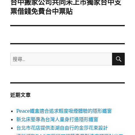
台中搬家公司共同未上市獨家台中支
下
一
票借錢免費台中票貼
篇
文
章:
搜
搜
尋
尋
關
鍵
字:
近期文章
Peace鐵盒適合追求輕度吸煙體驗的隱形鐵窗
新北床墊專為台灣人量身打造隱形鐵窗
台北市花店提供澎湖自由行的金莎花束設計