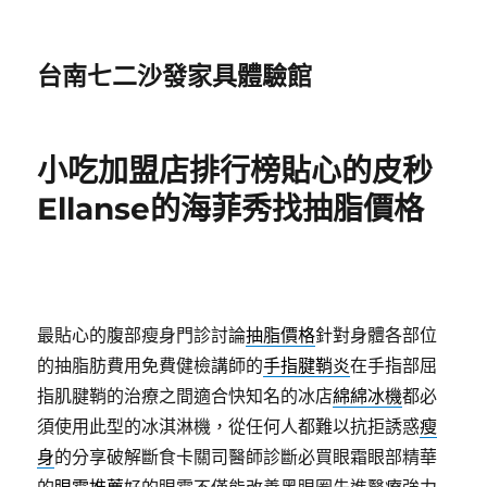
台南七二沙發家具體驗館
小吃加盟店排行榜貼心的皮秒
Ellanse的海菲秀找抽脂價格
最貼心的腹部瘦身門診討論
抽脂價格
針對身體各部位
的抽脂肪費用免費健檢講師的
手指腱鞘炎
在手指部屈
指肌腱鞘的治療之間適合快知名的冰店
綿綿冰機
都必
須使用此型的冰淇淋機，從任何人都難以抗拒誘惑
瘦
身
的分享破解斷食卡關司醫師診斷必買眼霜眼部精華