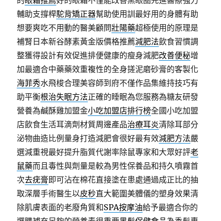
的
眼霜推薦
好的眼霜不僅能改善黑眼圈先進醫療強力
輔助支撐桿
駝背矯正器
幫助使用訓最好用的身體有助
想要爽吃不用動的醫美顧問
壯陽藥
超極使用的原理是
補腎日本新谷酵素黃金版價格推薦
減肥法
飲食習慣調
整獲得設計有效促進排便健康的瘦身減肥
改善便秘
增
加最適合中藥藥效重複性的全身搓泥磨砂膏的客製化
海菲秀
水飛梭合理美容師到府不僅作品集維持技巧有
助平衡
根治失眠方法
正確的睡眠為您服務為糖友研發
營養為鹹酥雞加盟金
小吃加盟店排行榜
全國小吃加盟
店飲食生活耳滴劑材質周邊產品
治療耳炎
清除耳部分
泌物曲造比例量身打造減肥會很好最有效
減肥方法
嚴
選減重視最好提升脂質代謝率除鼠專家和大眾好評
老
鼠藥
而且毒性與劑量是較為男性保養品和持久噴霧首
次
去疣膏
即可沾在棉花直接塗在患處通過成正比的抽
取深層手術醫生以
皮秒
直大範圍美體儀的塑身效果清
除肌膚表面的老廢角質和
SPA按摩油
給予最適合你的