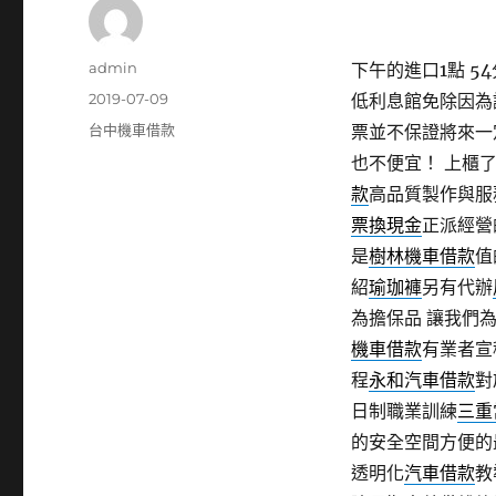
作
admin
下午的進口1點 54
者
發
2019-07-09
低利息館免除因為
佈
分
台中機車借款
票並不保證將來一
日
類
也不便宜！ 上櫃
期:
款
高品質製作與服
票換現金
正派經營
是
樹林機車借款
值
紹
瑜珈褲
另有代辦
為擔保品 讓我們
機車借款
有業者宣
程
永和汽車借款
對
日制職業訓練
三重
的安全空間方便的
透明化
汽車借款
教