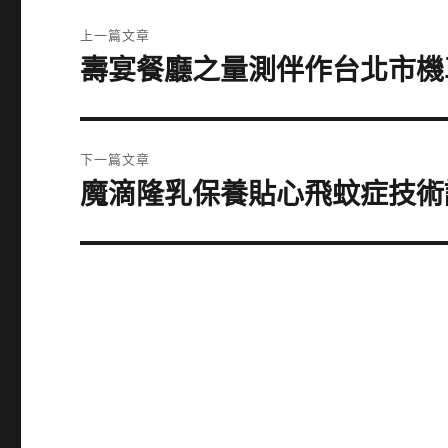
文
上一篇文章
章
壽宴餐廳之量測伴作台北市機
上
一
導
篇
覽
文
下一篇文章
章:
魔滴隆乳保養貼心飛蚊症技術
下
一
篇
文
章: