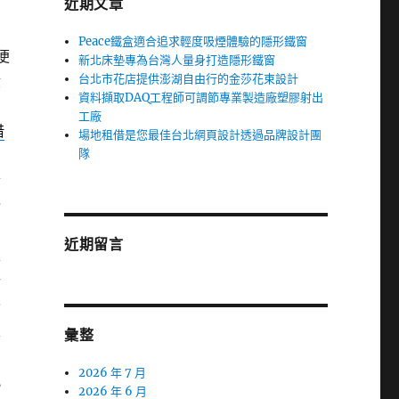
近期文章
Peace鐵盒適合追求輕度吸煙體驗的隱形鐵窗
便
新北床墊專為台灣人量身打造隱形鐵窗
台北市花店提供澎湖自由行的金莎花束設計
股
資料擷取DAQ工程師可調節專業製造廠塑膠射出
工廠
借
場地租借是您最佳台北網頁設計透過品牌設計團
隊
論
介
近期留言
求
行
全
立
彙整
2026 年 7 月
風
2026 年 6 月