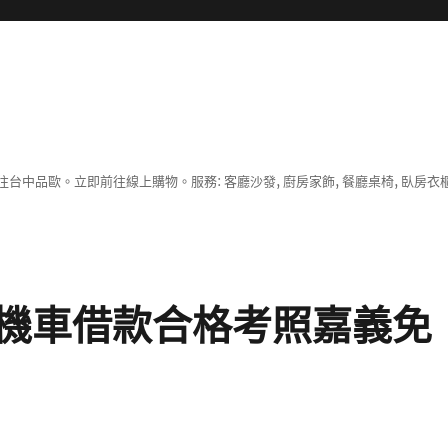
中品歐。立即前往線上購物。服務: 客廳沙發, 廚房家飾, 餐廳桌椅, 臥房衣
機車借款合格考照嘉義免