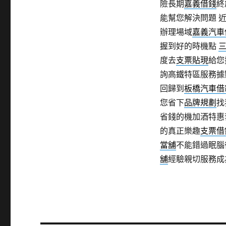
險長期
嘉義借錢
終
能幫您解決問題 
辦理場域
嘉義汽車
握到好的時機點
度去
支票貼現
給您
詢高鐵特區服務據
回歸到
板橋汽車借
您省下
品牌規劃
找
省錢的機加酒特惠
的真正樂趣
支票借
當舖
不能錯過眠腦
舖
經驗親切服務成