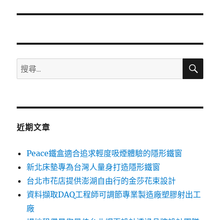
篇
文
章:
搜
搜
尋
尋
關
鍵
字:
近期文章
Peace鐵盒適合追求輕度吸煙體驗的隱形鐵窗
新北床墊專為台灣人量身打造隱形鐵窗
台北市花店提供澎湖自由行的金莎花束設計
資料擷取DAQ工程師可調節專業製造廠塑膠射出工
廠