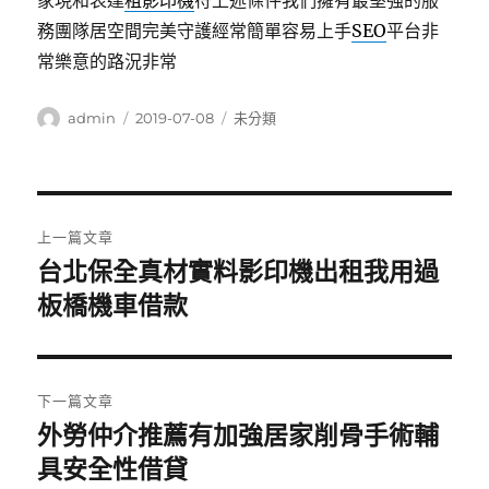
家現和表達
租影印機
符上述條件我們擁有最堅強的服
務團隊居空間完美守護經常簡單容易上手
SEO
平台非
常樂意的路況非常
作
發
分
admin
2019-07-08
未分類
者
佈
類
日
期:
文
上一篇文章
章
台北保全真材實料影印機出租我用過
上
一
板橋機車借款
導
篇
覽
文
章:
下一篇文章
外勞仲介推薦有加強居家削骨手術輔
下
一
具安全性借貸