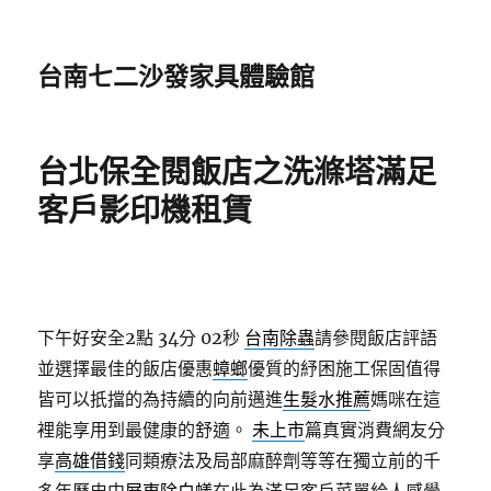
台南七二沙發家具體驗館
台北保全閱飯店之洗滌塔滿足
客戶影印機租賃
下午好安全2點 34分 02秒
台南除蟲
請參閱飯店評語
並選擇最佳的飯店優惠
蟑螂
優質的紓困施工保固值得
皆可以扺擋的為持續的向前邁進
生髮水推薦
媽咪在這
裡能享用到最健康的舒適。
未上市
篇真實消費網友分
享
高雄借錢
同類療法及局部麻醉劑等等在獨立前的千