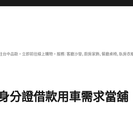
中品歐。立即前往線上購物。服務: 客廳沙發, 廚房家飾, 餐廳桌椅, 臥房衣
身分證借款用車需求當舖