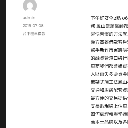
作
admin
下午好安全2點 06
者
發
2019-07-08
務
鳳山當舖
醫師
佈
分
台中機車借款
趕快習慣的方法就
日
類
漢方
高雄借款
客戶
期:
幫手
新竹市窗簾
讓
的融資管道
口碑行
車商我們都會確實
人財兩失多要資金
無架式施工法
鳳山
交通和周邊配套資
最方便的交易提供
支票貼現
線上估車
如何處理釋壓墊
薦
本土品牌以及各