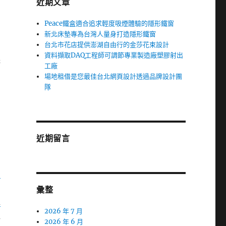
近期文章
Peace鐵盒適合追求輕度吸煙體驗的隱形鐵窗
新北床墊專為台灣人量身打造隱形鐵窗
台北市花店提供澎湖自由行的金莎花束設計
的
資料擷取DAQ工程師可調節專業製造廠塑膠射出
殊
工廠
場地租借是您最佳台北網頁設計透過品牌設計團
隊
的
近期留言
閒
北
彙整
推
2026 年 7 月
提
2026 年 6 月