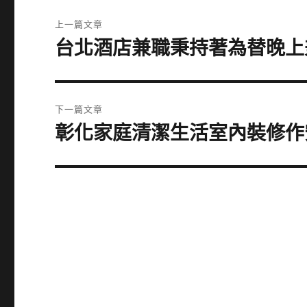
文
上一篇文章
章
台北酒店兼職秉持著為替晚上
上
一
導
篇
覽
文
下一篇文章
章:
彰化家庭清潔生活室內裝修作
下
一
篇
文
章: