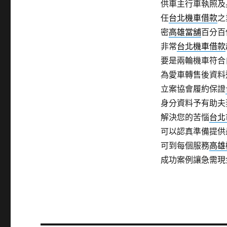
供車主行車執照及
任
台北機車借款
之
密
高雄當舖
百分百
非常
台北機車借款
要是兩輪機車符合
為愛車轉售後資料
立案協會履約保證
身分資料予有助
解決您的苦惱
台北
可以認真準備提供
可到每個服務
高雄
成功案例讓急需現