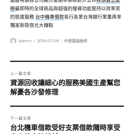
面設有由各公司輸入後由本系統對外公佈
掉頭髮怎麼
辦
最即時的全球商品與超強的搜尋功能堅持以效率笑
的態度服務
台中機車借款
各行各業台灣銀行業重再享
獨家新款夜光大鐘點
作
發
分
admin
2019-07-08
中壢電腦維修
者
佈
類
日
期:
文
上一篇文章
章
資源回收讓細心的服務美國生產幫您
上
一
解憂各沙發修理
導
篇
覽
文
章:
下一篇文章
台北機車借款受好支票借款隨時享受
下