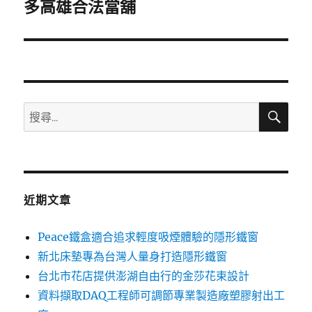
一
多高雄合法當舖
篇
文
章:
搜
搜
尋
尋
關
鍵
字:
近期文章
Peace鐵盒適合追求輕度吸煙體驗的隱形鐵窗
新北床墊專為台灣人量身打造隱形鐵窗
台北市花店提供澎湖自由行的金莎花束設計
資料擷取DAQ工程師可調節專業製造廠塑膠射出工