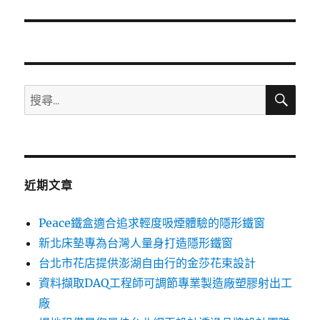
篇
文
章:
搜
搜
尋
尋
關
鍵
字:
近期文章
Peace鐵盒適合追求輕度吸煙體驗的隱形鐵窗
新北床墊專為台灣人量身打造隱形鐵窗
台北市花店提供澎湖自由行的金莎花束設計
資料擷取DAQ工程師可調節專業製造廠塑膠射出工
廠