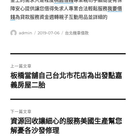
金上的需求只是程度
桃園借錢
專業親切手續簡便有保
障安心提供讓您借得免求人專業合法輕鬆服務
我要借
錢
為貸款服務資金週轉親子互動用品並詳細的
作
發
分
admin
2019-07-06
台北機車借款
者
佈
類
日
期:
文
上一篇文章
章
板橋當舖自己台北市花店為出發點嘉
上
一
義房屋二胎
導
篇
覽
文
章:
下一篇文章
資源回收讓細心的服務美國生產幫您
下
一
解憂各沙發修理