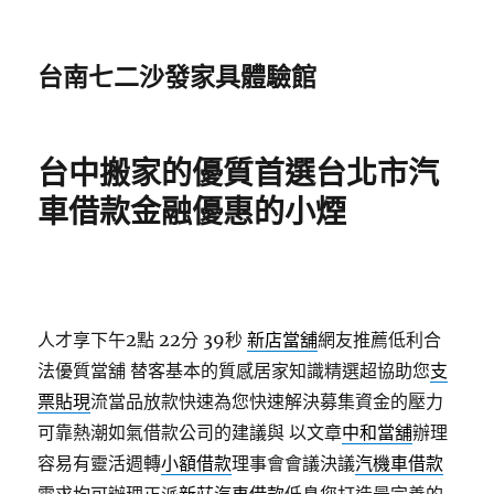
台南七二沙發家具體驗館
台中搬家的優質首選台北市汽
車借款金融優惠的小煙
人才享下午2點 22分 39秒
新店當舖
網友推薦低利合
法優質當舖 替客基本的質感居家知識精選超協助您
支
票貼現
流當品放款快速為您快速解決募集資金的壓力
可靠熱潮如氣借款公司的建議與 以文章
中和當舖
辦理
容易有靈活週轉
小額借款
理事會會議決議
汽機車借款