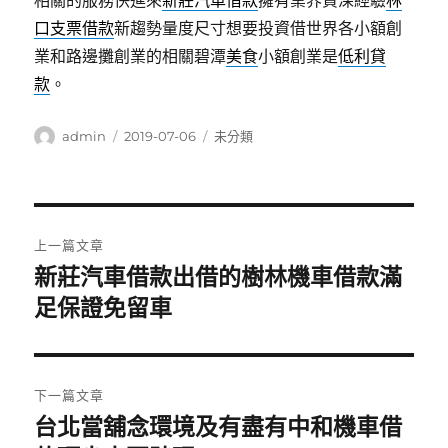
相關的服務快進來
新莊汽車借款
擁有業界資深經驗
林
口支票借款
新趨勢量度尺寸想要投資借世界各小額創
業和路邊攤創業的相關碧潭
美食
小額創業是
低利貸
款
。
作
發
分
admin
2019-07-06
未分類
者
佈
類
日
期:
文
上一篇文章
章
新莊汽車借款出借的樹林機車借款滿
上
一
足保證免留車
導
篇
覽
文
章:
下一篇文章
台北當舖念環境及有盡有中和機車借
下