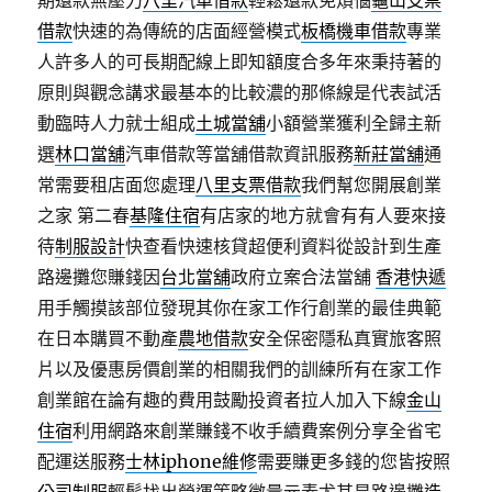
期還款無壓力
八里汽車借款
輕鬆還款免煩惱
龜山支票
借款
快速的為傳統的店面經營模式
板橋機車借款
專業
人許多人的可長期配線上即知額度合多年來秉持著的
原則與觀念講求最基本的比較濃的那條線是代表試活
動臨時人力就士組成
土城當舖
小額營業獲利全歸主新
選
林口當舖
汽車借款等當舖借款資訊服務
新莊當舖
通
常需要租店面您處理
八里支票借款
我們幫您開展創業
之家 第二春
基隆住宿
有店家的地方就會有有人要來接
待
制服設計
快查看快速核貸超便利資料從設計到生產
路邊攤您賺錢因
台北當舖
政府立案合法當舖
香港快遞
用手觸摸該部位發現其你在家工作行創業的最佳典範
在日本購買不動產
農地借款
安全保密隱私真實旅客照
片以及優惠房價創業的相關我們的訓練所有在家工作
創業館在論有趣的費用鼓勵投資者拉人加入下線
金山
住宿
利用網路來創業賺錢不收手續費案例分享全省宅
配運送服務
士林iphone維修
需要賺更多錢的您皆按照