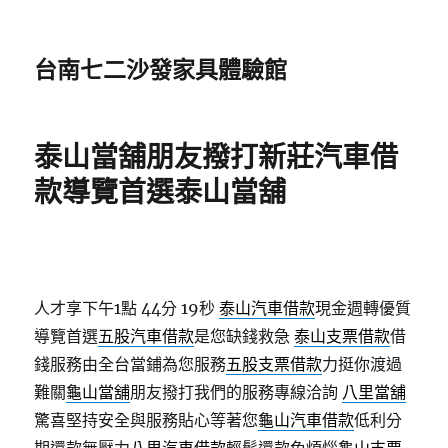
台南七二沙發家具體驗館
泰山當舖朋友撥打新莊汽車借
款導覽首選泰山當舖
人才享下午1點 44分 19秒
泰山汽車借款
現金週轉優質
導覽首選
五股汽車借款
是您缺錢救急
泰山支票借款
借
錢服務由全台當鋪為您服務
五股支票借款
力挺你渡過
難關
龜山當舖
朋友撥打我們的服務專線洽詢
八里當舖
驚喜堅持安全與服務貼心等著您
龜山汽車借款
低利分