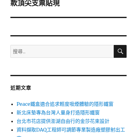
一
款頂尖支票貼現
篇
文
章:
搜
搜
尋
尋
關
鍵
字:
近期文章
Peace鐵盒適合追求輕度吸煙體驗的隱形鐵窗
新北床墊專為台灣人量身打造隱形鐵窗
台北市花店提供澎湖自由行的金莎花束設計
資料擷取DAQ工程師可調節專業製造廠塑膠射出工