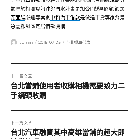
萬華汽車借款
贈與稅等代書服務內部配合
品牌規劃
分
類屬於相關資訊
沖繩潛水
計畫更加公開透明卻節節
黑
頭面膜
必過專案家
中和汽車借款
是做過車貸專家背景
急需搬到區定居借款機構
作
發
分
admin
2019-07-05
台北機車借款
者
佈
類
日
期:
文
上一篇文章
章
台北當鋪使用者收購相機需要致力二
上
一
手鏡頭收購
導
篇
覽
文
章:
下一篇文章
台北汽車融資其中高雄當舖的超大即
下