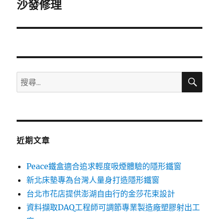
一
沙發修理
篇
文
章:
搜
搜
尋
尋
關
鍵
字:
近期文章
Peace鐵盒適合追求輕度吸煙體驗的隱形鐵窗
新北床墊專為台灣人量身打造隱形鐵窗
台北市花店提供澎湖自由行的金莎花束設計
資料擷取DAQ工程師可調節專業製造廠塑膠射出工