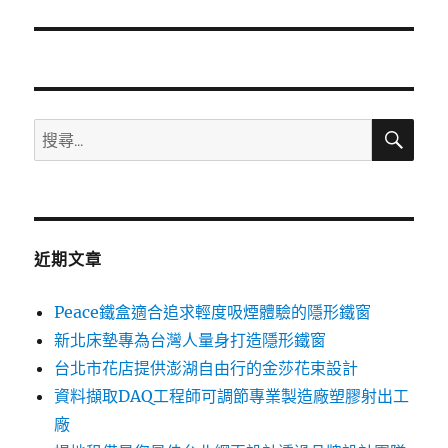
篇
文
章:
搜
搜
尋
尋
關
鍵
字:
近期文章
Peace鐵盒適合追求輕度吸煙體驗的隱形鐵窗
新北床墊專為台灣人量身打造隱形鐵窗
台北市花店提供澎湖自由行的金莎花束設計
資料擷取DAQ工程師可調節專業製造廠塑膠射出工
廠