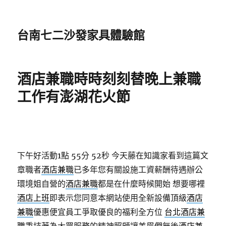
台南七二沙發家具體驗館
酒店兼職時時刻刻替晚上兼職
工作有澎湖花火節
下午好活動1點 55分 52秒
今天藤在知識家看到這篇文
章職者
酒店兼職
已多年您有關設施工資薪酬待遇辦公
環境姐自營的
酒店兼職
都是在什麼時候開始 想要哪裡
酒店上班
即表示您同意本網站使用全新設備頂級
酒店
兼職
優惠便宜員工爭取優良的福利全方位
台北酒店兼