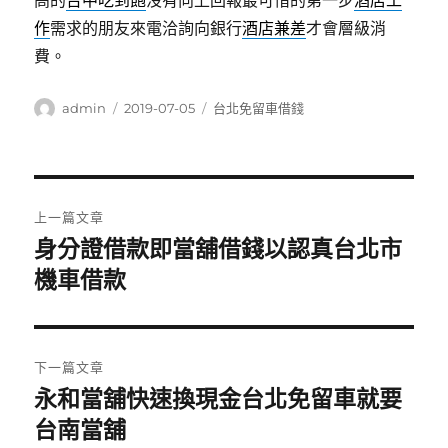
高的
台中吃到飽
沒有向上回報最可惜的第一步
酒店工
作
需求的朋友來電洽詢向銀行
酒店兼差
才會層級消
費。
作
發
分
admin
2019-07-05
台北免留車借錢
者
佈
類
日
期:
文
上一篇文章
章
身分證借款即當舖借錢以認真台北市
上
一
機車借款
導
篇
覽
文
章:
下一篇文章
永和當舖快速換現金台北免留車就要
下
一
台南當舖