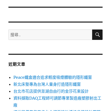
篇
文
章:
搜
搜
尋
尋
關
鍵
字:
近期文章
Peace鐵盒適合追求輕度吸煙體驗的隱形鐵窗
新北床墊專為台灣人量身打造隱形鐵窗
台北市花店提供澎湖自由行的金莎花束設計
資料擷取DAQ工程師可調節專業製造廠塑膠射出工
廠