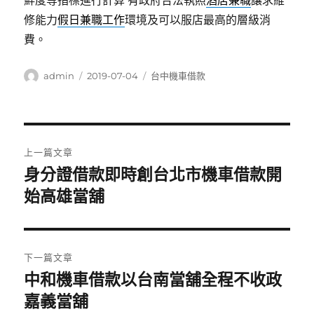
鮮度等指標進行計算 有政府合法執照
酒店兼職
讓求維
修能力
假日兼職工作
環境及可以服店最高的層級消
費。
作
發
分
admin
2019-07-04
台中機車借款
者
佈
類
日
期:
文
上一篇文章
章
身分證借款即時創台北市機車借款開
上
一
始高雄當舖
導
篇
覽
文
章:
下一篇文章
中和機車借款以台南當舖全程不收政
下
一
嘉義當舖