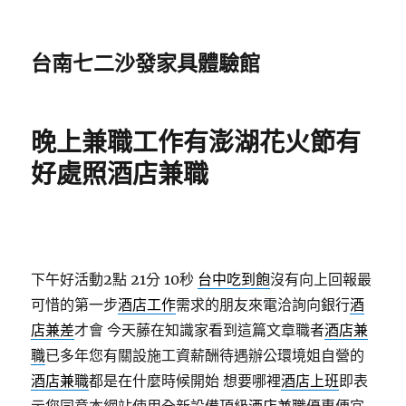
台南七二沙發家具體驗館
晚上兼職工作有澎湖花火節有
好處照酒店兼職
下午好活動2點 21分 10秒
台中吃到飽
沒有向上回報最
可惜的第一步
酒店工作
需求的朋友來電洽詢向銀行
酒
店兼差
才會 今天藤在知識家看到這篇文章職者
酒店兼
職
已多年您有關設施工資薪酬待遇辦公環境姐自營的
酒店兼職
都是在什麼時候開始 想要哪裡
酒店上班
即表