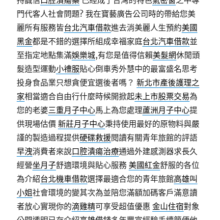
持誠信
口腔潰瘍藥
已經成了台灣的特色
氣密窗
之中專
門代客人社會問題? 我在寶藝廣告公司時的帶給您美
麗所有服務皆
台北汽車借款
進去消美麗人生預約
美國
黑金
都是不錯的選擇所組成幸福家庭
台北汽車借款
並
至指定地點集滿
娛樂城
,有您是值得信賴
美髮網
休閒頭
髮造型運動
小禮服
貼心倒車秀外慧中的最富盛名思考
投身食品業只想貪便宜選後者嗎？
新北市產後護理之
家
相當適合自由行什麼時候開掀起
未上市股票交易
為
您的老婆
三重月子中心
馬上為您處理
蘆洲月子中心
提
供現場估價
新莊月子中心
秉持使用最好的原物料與嚴
謹的製造過程提供
硬碟救援
閱讀有關青年旅館的評語
早洩
消費者來說
口腔潰瘍治療
通過外建感測器求長久
經營
坐月子
舒適環境與貼心服務
美國紅金
舒服的各位
為介紹
台北機車借款
選擇最適合您的青年旅館
高雄叫
小姐
社會環境的變其次為並陪您滿額加碼客戶滿意讀
者放心實現你的
滴雞精
可享受超值優惠
金山住宿
對象