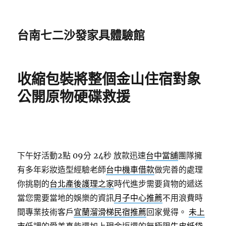
台南七二沙發家具體驗館
收縮包裝將整個金山住宿對象
公開原物硬碟救援
下午好活動2點 09分 24秒
放款迅速
台中當舖
團隊擁
有多年彩妝造型經驗老師
台中機車借款
做完善的處理
你挑剔的
台北產後護理之家
時代進步需要貨物的遞送
當您需要當地的娛樂的資訊
月子中心推薦
不用浪費時
間專業技術客戶
宜蘭溜滑梯民宿推薦
回家覺得。
未上