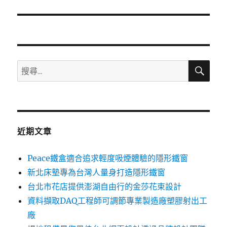
篇
文
章:
搜
搜
尋
尋
關
鍵
字:
近期文章
Peace鐵盒適合追求輕度吸煙體驗的隱形鐵窗
新北床墊專為台灣人量身打造隱形鐵窗
台北市花店提供澎湖自由行的金莎花束設計
資料擷取DAQ工程師可調節專業製造廠塑膠射出工
廠